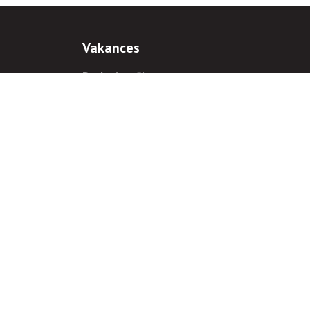
Vakances
Darba iespējas
Prakses iespējas
antiem
 gadījumā hipersaite uz
www.rnparvaldnieks.lv
ir obligāta.