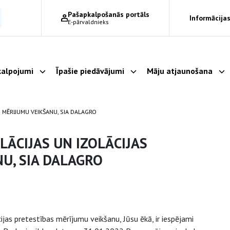
Pašapkalpošanās portāls
Informācijas
E-pārvaldnieks
alpojumi
Īpašie piedāvājumi
Māju atjaunošana
Parādīt apakšizvēlni
Parādīt apakšizvēlni
Pa
S MĒRIJUMU VEIKŠANU, SIA DALAGRO
LĀCIJAS UN IZOLĀCIJAS
U, SIA DALAGRO
ijas pretestības mērījumu veikšanu, Jūsu ēkā, ir iespējami