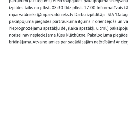
pārrāvumi (atslēgums) elektroapgādes pakalpojuma sniegšanā
izpildes laiks no plkst. 08:30 līdz plkst. 17:00 Informatīvais 
rnparvaldnieks@rnparvaldnieks.lv Darbu izpildītājs: SIA "Dala
pakalpojuma piegādes pārtraukuma ilgums ir orientējošs un va
Neprognozējamu apstākļu dēļ (laika apstākļi, u.tml.) pakalpo
norisei nav nepieciešama Jūsu klātbūtne. Pakalpojuma piegāde v
brīdinājuma. Atvainojamies par sagādātajām neērtībām! Ar cieņ