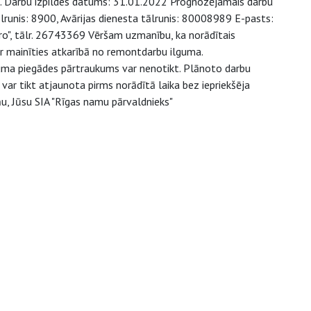
. Darbu izpildes datums: 31.01.2022 Prognozējamais darbu
tālrunis: 8900, Avārijas dienesta tālrunis: 80008989 E-pasts:
gro", tālr. 26743369 Vēršam uzmanību, ka norādītais
r mainīties atkarībā no remontdarbu ilguma.
juma piegādes pārtraukums var nenotikt. Plānoto darbu
ar tikt atjaunota pirms norādītā laika bez iepriekšēja
u, Jūsu SIA "Rīgas namu pārvaldnieks"