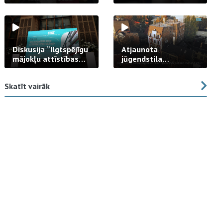
strādā praksē
Diskusija “Ilgtspējīgu
Atjaunota
mājokļu attīstības
jūgendstila
izaicinājums”
arhitektūras pērles
fasāde Tallinas ielā
Skatīt vairāk
23