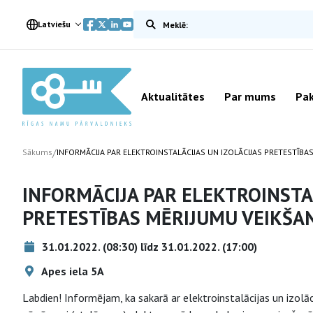
Meklēt vietnē
Latviešu
Aktualitātes
Par mums
Pak
/
Sākums
INFORMĀCIJA PAR ELEKTROINSTALĀCIJAS UN IZOLĀCIJAS PRETESTĪBA
INFORMĀCIJA PAR ELEKTROINSTA
PRETESTĪBAS MĒRIJUMU VEIKŠAN
31.01.2022. (08:30) līdz 31.01.2022. (17:00)
Apes iela 5A
Labdien! Informējam, ka sakarā ar elektroinstalācijas un izolāc