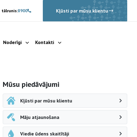
Kļūsti par mūsu klientu
 tālrunis:
8900
Noderīgi
Kontakti
rādīt apakšizvēlni
Parādīt apakšizvēlni
Parādīt apakšizvēlni
Sāna navigācija
Mūsu piedāvājumi
Kļūsti par mūsu klientu
Māju atjaunošana
Viedie ūdens skaitītāji