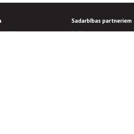
a
Sadarbības partneriem
n mērķi
Iepirkumi
 kārtības
Izsoles
ēlējiem
Zemes īpašniekiem
novēršana
Elektronisko sakaru komers
regulējums
Norēķinu informācija
Informācijas un/vai rakstu pārpublicēšanas
Piekļūstamība