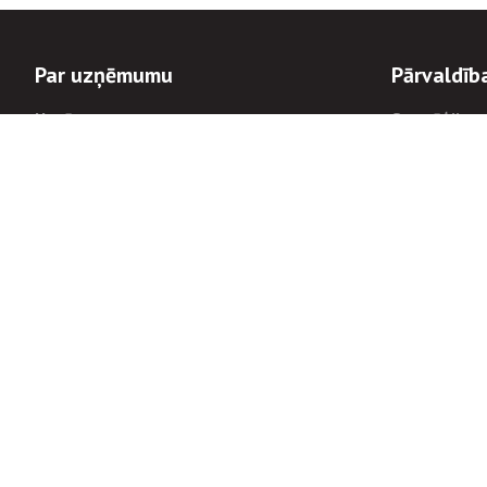
Par uzņēmumu
Pārvaldīb
Uzņēmums
Stratēģija u
Valde un padome
Politikas un
Dalībnieka sapulces
Trauksmes c
Apbalvojumi
Korupcijas 
Finanšu rezultāti
Tiesiskais 
8900
Informācijas
tālrunis:
Avārijas dienesta diennakts