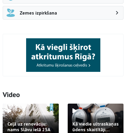
Zemes izpirkšana
Video
Ceļā uz renovāciju:
Kā viedie ultraskaņas
nams Slāvu ielā 25A
ūdens skaitītāji