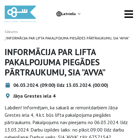
Latviešu
Sākums
/
INFORMĀCIJA PAR LIFTA PAKALPOJUMA PIEGĀDES PĀRTRAUKUMU, SIA ”AVVA”
INFORMĀCIJA PAR LIFTA
PAKALPOJUMA PIEGĀDES
PĀRTRAUKUMU, SIA ”AVVA”
06.03.2024. (09:00) līdz 13.03.2024. (00:00)
Jāņa Grestes iela 4
Labdien! Informējam, ka sakarā ar remontdarbiem Jāņa
Grestes iela 4, 4.k.t. būs lifta pakalpojuma piegādes
pārtraukums. Pakalpojums nav pieejams no 06.03.2024. līdz
13.03.2024. Darbu izpildes laiks: no plkst.09:00 līdz darbu
pabeigšanai Darbus veiks: SIA ”AVVA", tālr. 67571542