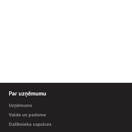
Par uzņēmumu
Uzņēmums
Valde un padome
Dalībnieka sapulces