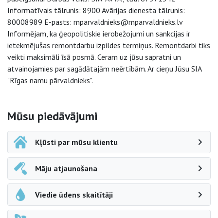
Informatīvais tālrunis: 8900 Avārijas dienesta tālrunis:
80008989 E-pasts: rnparvaldnieks@rnparvaldnieks.lv
Informējam, ka ģeopolitiskie ierobežojumi un sankcijas ir
ietekmējušas remontdarbu izpildes termiņus. Remontdarbi tiks
veikti maksimāli īsā posmā. Ceram uz jūsu sapratni un
atvainojamies par sagādātajām neērtībām. Ar cieņu Jūsu SIA
"Rīgas namu pārvaldnieks".
Sāna navigācija
Mūsu piedāvājumi
Kļūsti par mūsu klientu
Māju atjaunošana
Viedie ūdens skaitītāji