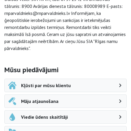
tālrunis: 8900 Avārijas dienesta tālrunis: 80008989 E-pasts:
rnparvaldnieks@rnparvaldnieks.lv Informējam, ka
ģeopolitiskie ierobežojumi un sankcijas ir ietekmējušas
remontdarbu izpildes termiņus. Remontdarbi tiks veikti
maksimāli īsā posmā. Ceram uz jūsu sapratni un atvainojamies
par sagādātajām neērtībām. Ar cieņu Jūsu SIA "Rīgas namu
pārvaldnieks".
Sāna navigācija
Mūsu piedāvājumi
Kļūsti par mūsu klientu
Māju atjaunošana
Viedie ūdens skaitītāji