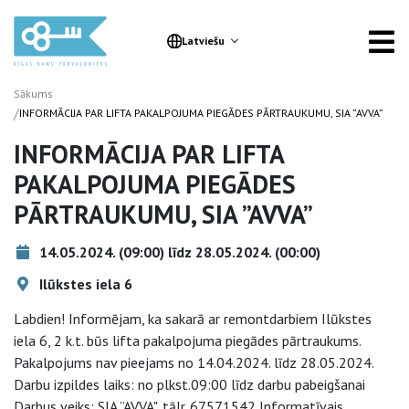
Latviešu
Sākums
/
INFORMĀCIJA PAR LIFTA PAKALPOJUMA PIEGĀDES PĀRTRAUKUMU, SIA ”AVVA”
INFORMĀCIJA PAR LIFTA
PAKALPOJUMA PIEGĀDES
PĀRTRAUKUMU, SIA ”AVVA”
14.05.2024. (09:00) līdz 28.05.2024. (00:00)
Ilūkstes iela 6
Labdien! Informējam, ka sakarā ar remontdarbiem Ilūkstes
iela 6, 2 k.t. būs lifta pakalpojuma piegādes pārtraukums.
Pakalpojums nav pieejams no 14.04.2024. līdz 28.05.2024.
Darbu izpildes laiks: no plkst.09:00 līdz darbu pabeigšanai
Darbus veiks: SIA ”AVVA", tālr. 67571542 Informatīvais