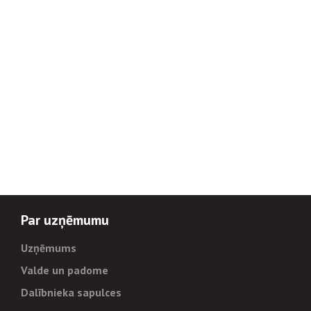
Par uzņēmumu
Uzņēmums
Valde un padome
Dalībnieka sapulces