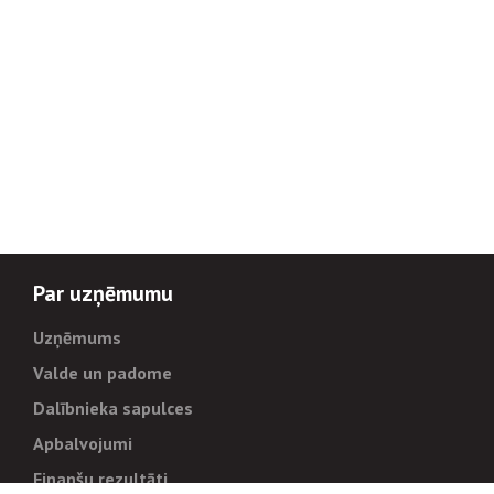
Par uzņēmumu
Uzņēmums
Valde un padome
Dalībnieka sapulces
Apbalvojumi
Finanšu rezultāti