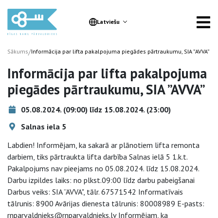
Latviešu
/
Sākums
Informācija par lifta pakalpojuma piegādes pārtraukumu, SIA ”AVVA”
Informācija par lifta pakalpojuma
piegādes pārtraukumu, SIA ”AVVA”
05.08.2024. (09:00) līdz 15.08.2024. (23:00)
Salnas iela 5
Labdien! Informējam, ka sakarā ar plānotiem lifta remonta
darbiem, tiks pārtraukta lifta darbība Salnas ielā 5 1.k.t.
Pakalpojums nav pieejams no 05.08.2024. līdz 15.08.2024.
Darbu izpildes laiks: no plkst.09:00 līdz darbu pabeigšanai
Darbus veiks: SIA ”AVVA", tālr. 67571542 Informatīvais
tālrunis: 8900 Avārijas dienesta tālrunis: 80008989 E-pasts:
rnparvaldnieks@rnparvaldnieks.lv Informējam, ka