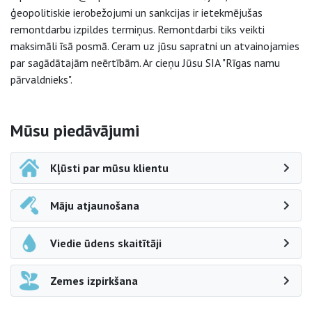
ģeopolitiskie ierobežojumi un sankcijas ir ietekmējušas
remontdarbu izpildes termiņus. Remontdarbi tiks veikti
maksimāli īsā posmā. Ceram uz jūsu sapratni un atvainojamies
par sagādātajām neērtībām. Ar cieņu Jūsu SIA "Rīgas namu
pārvaldnieks".
Sāna navigācija
Mūsu piedāvājumi
Kļūsti par mūsu klientu
Māju atjaunošana
Viedie ūdens skaitītāji
Zemes izpirkšana