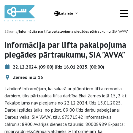
Latviešu
/
Sākums
Informācija par lifta pakalpojuma piegādes pārtraukumu, SIA ”AVVA”
Informācija par lifta pakalpojuma
piegādes pārtraukumu, SIA ”AVVA”
22.12.2024. (09:00) līdz 16.01.2025. (00:00)
Zemes iela 15
Labdien! Informējam, ka sakarā ar plānotiem lifta remonta
darbiem, tiks pārtraukta lifta darbība ēkai Zemes ielā 15, 2 k.t.
Pakalpojums nav pieejams no 22.12.2024. līdz 15.01.2025.
Darbu izpildes laiks: no plkst. 09:00 līdz darbu pabeigšanai
Darbus veiks: SIA ”AVVA", tālr. 67571542 Informatīvais
tālrunis: 8900 Avārijas dienesta tālrunis: 80008989 E-pasts:
rnparvaldnieks@rnparvaldnieks.lv Informējam, ka