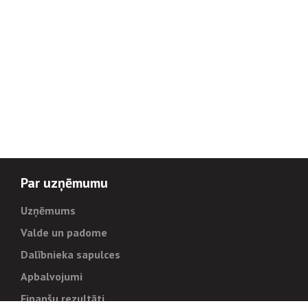
Par uzņēmumu
Uzņēmums
Valde un padome
Dalībnieka sapulces
Apbalvojumi
Finanšu rezultāti