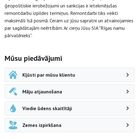
ģeopolitiskie ierobežojumi un sankcijas ir ietekmējušas
remontdarbu izpildes termiņus. Remontdarbi tiks veikti
maksimāli īsā posmā. Ceram uz jūsu sapratni un atvainojamies
par sagādātajām neērtībām. Ar cieņu Jūsu SIA "Rīgas namu
pārvaldnieks".
Sāna navigācija
Mūsu piedāvājumi
Kļūsti par mūsu klientu
Māju atjaunošana
Viedie ūdens skaitītāji
Zemes izpirkšana