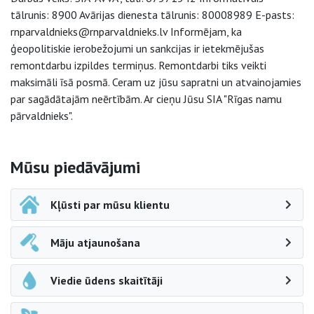
tālrunis: 8900 Avārijas dienesta tālrunis: 80008989 E-pasts:
rnparvaldnieks@rnparvaldnieks.lv Informējam, ka
ģeopolitiskie ierobežojumi un sankcijas ir ietekmējušas
remontdarbu izpildes termiņus. Remontdarbi tiks veikti
maksimāli īsā posmā. Ceram uz jūsu sapratni un atvainojamies
par sagādātajām neērtībām. Ar cieņu Jūsu SIA "Rīgas namu
pārvaldnieks".
Sāna navigācija
Mūsu piedāvājumi
Kļūsti par mūsu klientu
Māju atjaunošana
Viedie ūdens skaitītāji