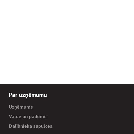
Par uzņēmumu
Uzņēmums
Valde un padome
Dalībnieka sapulces