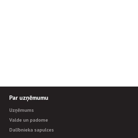
Par uzņēmumu
Uzņēmums
Valde un padome
Dalībnieka sapulces