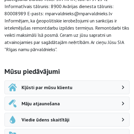
Informatīvais tālrunis: 8900 Avārijas dienesta tālrunis:
80008989 E-pasts: rnparvaldnieks@rnparvaldnieks.lv
Informējam, ka ģeopolitiskie ierobežojumi un sankcijas ir
ietekmējušas remontdarbu izpildes termiņus. Remontdarbi tiks
veikti maksimāli īsā posmā. Ceram uz jūsu sapratni un
atvainojamies par sagādātajām neērtībām. Ar cieņu Jūsu SIA
"Rīgas namu pārvaldnieks".
Sāna navigācija
Mūsu piedāvājumi
Kļūsti par mūsu klientu
Māju atjaunošana
Viedie ūdens skaitītāji