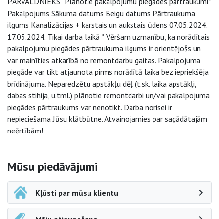
PĀRVALDNIEKS” Plānotie pakalpojumu piegādes pārtraukumi*
Pakalpojums Sākuma datums Beigu datums Pārtraukuma
ilgums Kanalizācijas + karstais un aukstais ūdens 07.05.2024.
17.05.2024. Tikai darba laikā * Vēršam uzmanību, ka norādītais
pakalpojumu piegādes pārtraukuma ilgums ir orientējošs un
var mainīties atkarībā no remontdarbu gaitas. Pakalpojuma
piegāde var tikt atjaunota pirms norādītā laika bez iepriekšēja
brīdinājuma. Neparedzētu apstākļu dēļ (t.sk. laika apstākļi,
dabas stihija, u.tml.) plānotie remontdarbi un/vai pakalpojuma
piegādes pārtraukums var nenotikt. Darba norisei ir
nepieciešama Jūsu klātbūtne. Atvainojamies par sagādātajām
neērtībām!
Sāna navigācija
Mūsu piedāvājumi
Kļūsti par mūsu klientu