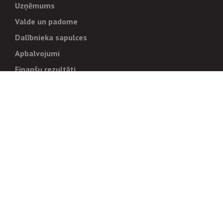
Uzņēmums
Valde un padome
Dalībnieka sapulces
Apbalvojumi
Finanšu rezultāti
Pārvaldība
Stratēģija un mērķi
Politikas un kārtības
Trauksmes cēlējiem
Korupcijas novēršana
Tiesiskais regulējums
Sadarbības partneriem
Iepirkumi