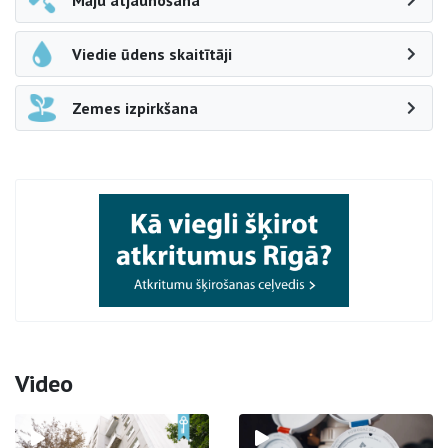
Māju atjaunošana
Viedie ūdens skaitītāji
Zemes izpirkšana
Video