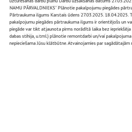
uzturēšanas darbu plānu Darbu uzsākšanas datums 27.03.2025.
NAMU PĀRVALDNIEKS” Plānotie pakalpojumu piegādes pārtr
Pārtraukuma ilgums Karstais ūdens 27.03.2025. 18.04.2025. Ti
pakalpojumu piegādes pārtraukuma ilgums ir orientējošs un va
piegāde var tikt atjaunota pirms norādītā laika bez iepriekšēja 
dabas stihija, u.tml.) plānotie remontdarbi un/vai pakalpojuma
nepieciešama Jūsu klātbūtne. Atvainojamies par sagādātajām 