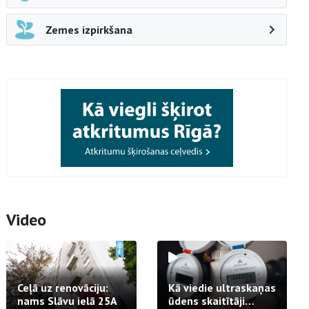
Zemes izpirkšana
Video
Ceļā uz renovāciju:
Kā viedie ultraskaņas
nams Slāvu ielā 25A
ūdens skaitītāji