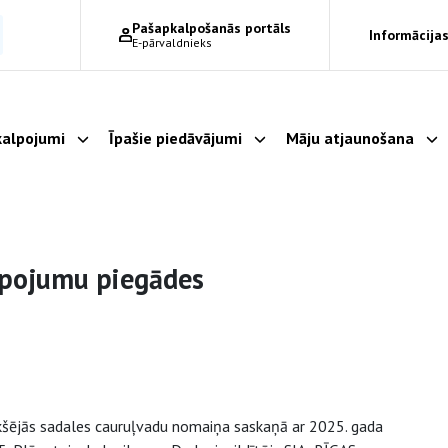
Pašapkalpošanās portāls
Informācijas
E-pārvaldnieks
alpojumi
Īpašie piedāvājumi
Māju atjaunošana
Parādīt apakšizvēlni
Parādīt apakšizvēlni
Pa
lpojumu piegādes
šējās sadales cauruļvadu nomaiņa saskaņā ar 2025. gada