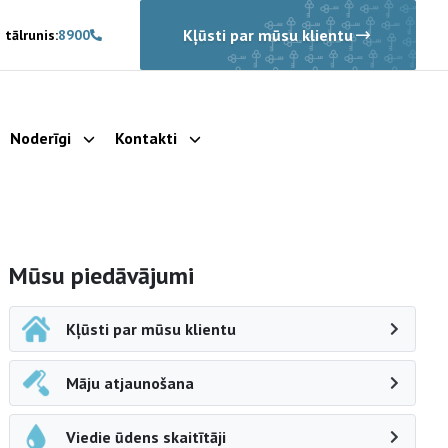
Kļūsti par mūsu klientu
 tālrunis:
8900
Noderīgi
Kontakti
rādīt apakšizvēlni
Parādīt apakšizvēlni
Parādīt apakšizvēlni
Sāna navigācija
Mūsu piedāvājumi
Kļūsti par mūsu klientu
Māju atjaunošana
Viedie ūdens skaitītāji