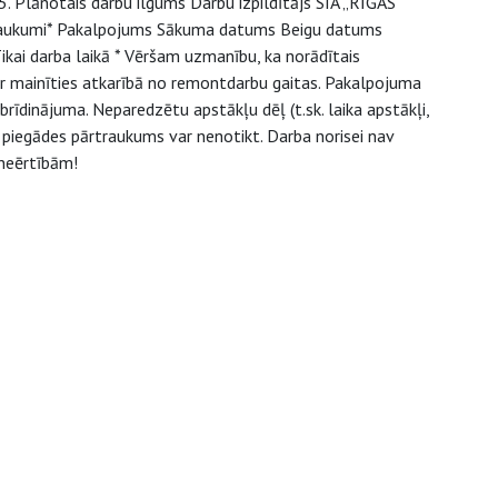
 Plānotais darbu ilgums Darbu izpildītājs SIA „RĪGAS
aukumi* Pakalpojums Sākuma datums Beigu datums
kai darba laikā * Vēršam uzmanību, ka norādītais
r mainīties atkarībā no remontdarbu gaitas. Pakalpojuma
brīdinājuma. Neparedzētu apstākļu dēļ (t.sk. laika apstākļi,
 piegādes pārtraukums var nenotikt. Darba norisei nav
neērtībām!