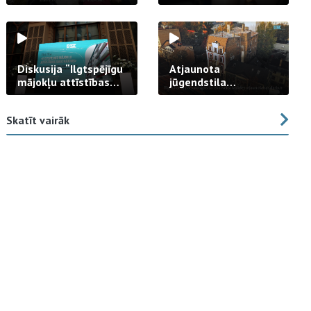
strādā praksē
Diskusija “Ilgtspējīgu
Atjaunota
mājokļu attīstības
jūgendstila
izaicinājums”
arhitektūras pērles
fasāde Tallinas ielā
Skatīt vairāk
23