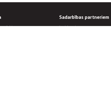
a
Sadarbības partneriem
n mērķi
Iepirkumi
 kārtības
Izsoles
ēlējiem
Zemes īpašniekiem
novēršana
Elektronisko sakaru komers
regulējums
Norēķinu informācija
Informācijas un/vai rakstu pārpublicēšanas
Piekļūstamība