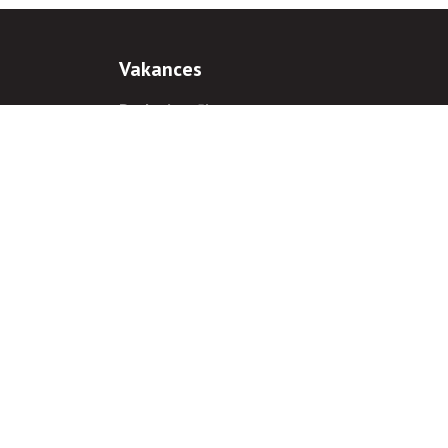
Vakances
Darba iespējas
Prakses iespējas
antiem
 gadījumā hipersaite uz
www.rnparvaldnieks.lv
ir obligāta.