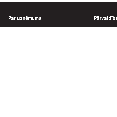
Par uzņēmumu
Pārvaldīb
Uzņēmums
Stratēģija u
Valde un padome
Politikas un
Dalībnieka sapulces
Trauksmes c
Apbalvojumi
Korupcijas 
Finanšu rezultāti
Tiesiskais 
8900
Informācijas
tālrunis:
Avārijas dienesta diennakts