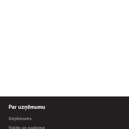
Par uzņēmumu
Uzņēmums
Valde un padome