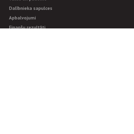
Dalībnieka sapulces
Apbalvojumi
Finanšu rezultāti
Pārvaldība
Stratēģija un mērķi
Politikas un kārtības
Trauksmes cēlējiem
Korupcijas novēršana
Tiesiskais regulējums
Sadarbības partneriem
Iepirkumi
Izsoles