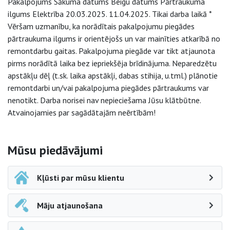
Pakalpojums Sākuma datums Beigu datums Pārtraukuma
ilgums Elektrība 20.03.2025. 11.04.2025. Tikai darba laikā *
Vēršam uzmanību, ka norādītais pakalpojumu piegādes
pārtraukuma ilgums ir orientējošs un var mainīties atkarībā no
remontdarbu gaitas. Pakalpojuma piegāde var tikt atjaunota
pirms norādītā laika bez iepriekšēja brīdinājuma. Neparedzētu
apstākļu dēļ (t.sk. laika apstākļi, dabas stihija, u.tml.) plānotie
remontdarbi un/vai pakalpojuma piegādes pārtraukums var
nenotikt. Darba norisei nav nepieciešama Jūsu klātbūtne.
Atvainojamies par sagādātajām neērtībām!
Sāna navigācija
Mūsu piedāvājumi
Kļūsti par mūsu klientu
Māju atjaunošana