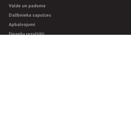
Valde un padome
Dalībnieka sapulces
Apbalvojumi
Finanšu rezultāti
Pārvaldība
Stratēģija un mērķi
Politikas un kārtības
Trauksmes cēlējiem
Korupcijas novēršana
Tiesiskais regulējums
Sadarbības partneriem
Iepirkumi