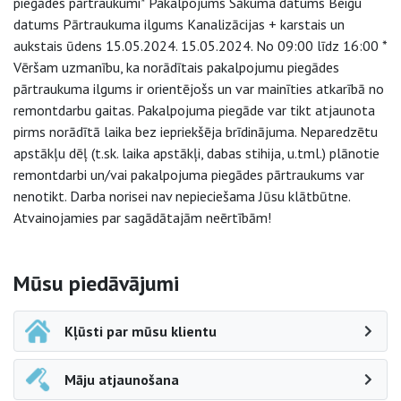
piegādes pārtraukumi* Pakalpojums Sākuma datums Beigu
datums Pārtraukuma ilgums Kanalizācijas + karstais un
aukstais ūdens 15.05.2024. 15.05.2024. No 09:00 līdz 16:00 *
Vēršam uzmanību, ka norādītais pakalpojumu piegādes
pārtraukuma ilgums ir orientējošs un var mainīties atkarībā no
remontdarbu gaitas. Pakalpojuma piegāde var tikt atjaunota
pirms norādītā laika bez iepriekšēja brīdinājuma. Neparedzētu
apstākļu dēļ (t.sk. laika apstākļi, dabas stihija, u.tml.) plānotie
remontdarbi un/vai pakalpojuma piegādes pārtraukums var
nenotikt. Darba norisei nav nepieciešama Jūsu klātbūtne.
Atvainojamies par sagādātajām neērtībām!
Sāna navigācija
Mūsu piedāvājumi
Kļūsti par mūsu klientu
Māju atjaunošana