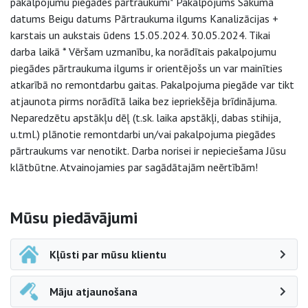
pakalpojumu piegādes pārtraukumi* Pakalpojums Sākuma
datums Beigu datums Pārtraukuma ilgums Kanalizācijas +
karstais un aukstais ūdens 15.05.2024. 30.05.2024. Tikai
darba laikā * Vēršam uzmanību, ka norādītais pakalpojumu
piegādes pārtraukuma ilgums ir orientējošs un var mainīties
atkarībā no remontdarbu gaitas. Pakalpojuma piegāde var tikt
atjaunota pirms norādītā laika bez iepriekšēja brīdinājuma.
Neparedzētu apstākļu dēļ (t.sk. laika apstākļi, dabas stihija,
u.tml.) plānotie remontdarbi un/vai pakalpojuma piegādes
pārtraukums var nenotikt. Darba norisei ir nepieciešama Jūsu
klātbūtne. Atvainojamies par sagādātajām neērtībām!
Sāna navigācija
Mūsu piedāvājumi
Kļūsti par mūsu klientu
Māju atjaunošana