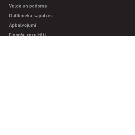
Valde un padome
Dalībnieka sapulces
Apbalvojumi
Finanšu rezultāti
Pārvaldība
Stratēģija un mērķi
Politikas un kārtības
Trauksmes cēlējiem
Korupcijas novēršana
Tiesiskais regulējums
Sadarbības partneriem
Iepirkumi