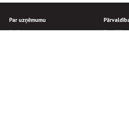
Par uzņēmumu
Pārvaldīb
Uzņēmums
Stratēģija u
Valde un padome
Politikas un
Dalībnieka sapulces
Trauksmes c
Apbalvojumi
Korupcijas 
Finanšu rezultāti
Tiesiskais 
8900
Informācijas
tālrunis:
Avārijas dienesta diennakts