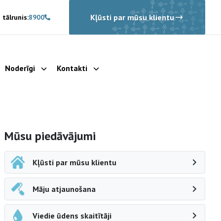
Kļūsti par mūsu klientu
 tālrunis:
8900
Noderīgi
Kontakti
rādīt apakšizvēlni
Parādīt apakšizvēlni
Parādīt apakšizvēlni
Sāna navigācija
Mūsu piedāvājumi
Kļūsti par mūsu klientu
Māju atjaunošana
Viedie ūdens skaitītāji