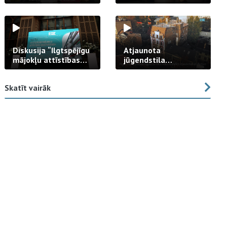
strādā praksē
Diskusija “Ilgtspējīgu
Atjaunota
mājokļu attīstības
jūgendstila
izaicinājums”
arhitektūras pērles
fasāde Tallinas ielā
Skatīt vairāk
23