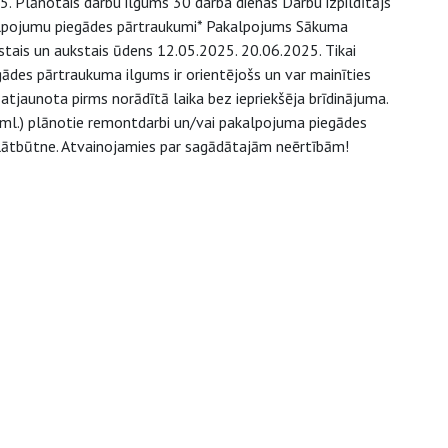
 Plānotais darbu ilgums 30 darba dienas Darbu izpildītājs
kalpojumu piegādes pārtraukumi* Pakalpojums Sākuma
tais un aukstais ūdens 12.05.2025. 20.06.2025. Tikai
ādes pārtraukuma ilgums ir orientējošs un var mainīties
tjaunota pirms norādītā laika bez iepriekšēja brīdinājuma.
u.tml.) plānotie remontdarbi un/vai pakalpojuma piegādes
 klātbūtne. Atvainojamies par sagādātajām neērtībām!