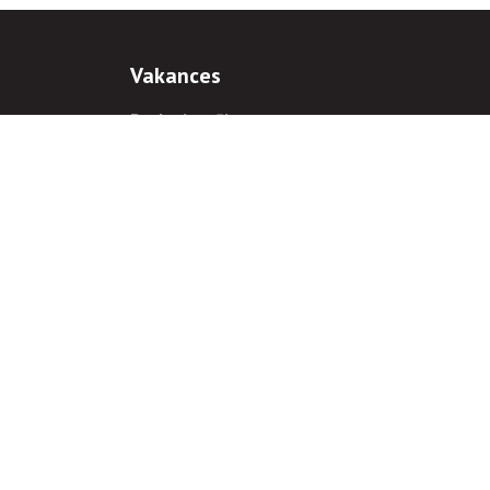
Vakances
Darba iespējas
Prakses iespējas
antiem
 gadījumā hipersaite uz
www.rnparvaldnieks.lv
ir obligāta.