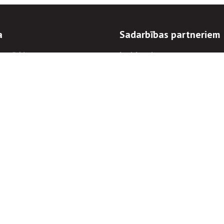
a
Sadarbības partneriem
n mērķi
Iepirkumi
 kārtības
Izsoles
ēlējiem
Zemes īpašniekiem
novēršana
Elektronisko sakaru komers
regulējums
Norēķinu informācija
Informācijas un/vai rakstu pārpublicēšanas
Piekļūstamība