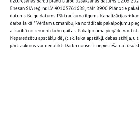
uzturēšanas darbu plānu Darbu uzsākšanas datums 12.05.2025.
Enesan SIA reģ. nr. LV 40103761688, tālr. 8900 Plānotie pa
datums Beigu datums Pārtraukuma ilgums Kanalizācijas + kars
darba laikā * Vēršam uzmanību, ka norādītais pakalpojumu pieg
atkarībā no remontdarbu gaitas. Pakalpojuma piegāde var tikt a
Neparedzētu apstākļu dēļ (t.sk. laika apstākļi, dabas stihija, 
pārtraukums var nenotikt. Darba norisei ir nepieciešama Jūsu