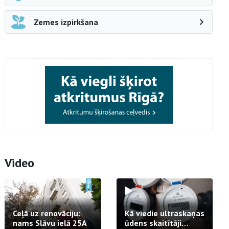
Zemes izpirkšana
Video
Ceļā uz renovāciju:
Kā viedie ultraskaņas
nams Slāvu ielā 25A
ūdens skaitītāji