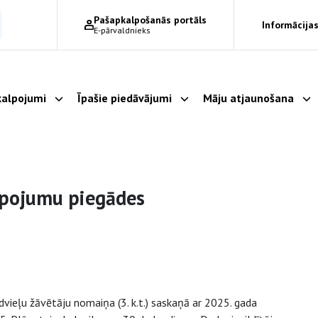
Pašapkalpošanās portāls
Informācijas
E-pārvaldnieks
alpojumi
Īpašie piedāvājumi
Māju atjaunošana
Parādīt apakšizvēlni
Parādīt apakšizvēlni
Pa
lpojumu piegādes
vieļu žāvētāju nomaiņa (3. k.t.) saskaņā ar 2025. gada