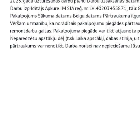
2025. gada uzturēšanas darbu plānu Darbu uzsākšanas datums
Darbu izpildītājs Apkure IM SIA reģ. nr. LV 40203435871, tālr
Pakalpojums Sākuma datums Beigu datums Pārtraukuma ilgums 
Vēršam uzmanību, ka norādītais pakalpojumu piegādes pārtrauk
remontdarbu gaitas. Pakalpojuma piegāde var tikt atjaunota pir
Neparedzētu apstākļu dēļ (t.sk. laika apstākļi, dabas stihija, 
pārtraukums var nenotikt. Darba norisei nav nepieciešama Jūs