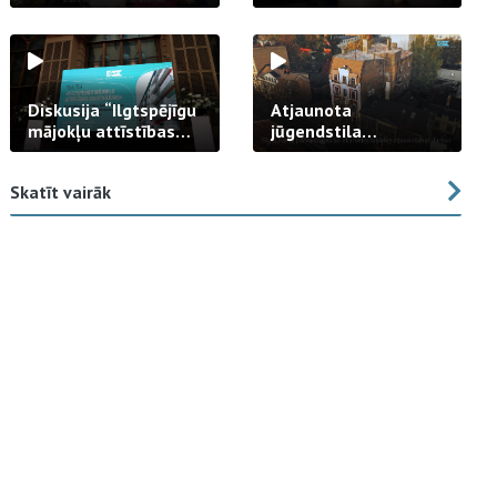
strādā praksē
Diskusija “Ilgtspējīgu
Atjaunota
mājokļu attīstības
jūgendstila
izaicinājums”
arhitektūras pērles
fasāde Tallinas ielā
Skatīt vairāk
23