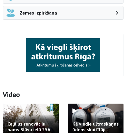
Zemes izpirkšana
Video
Ceļā uz renovāciju:
Kā viedie ultraskaņas
nams Slāvu ielā 25A
ūdens skaitītāji