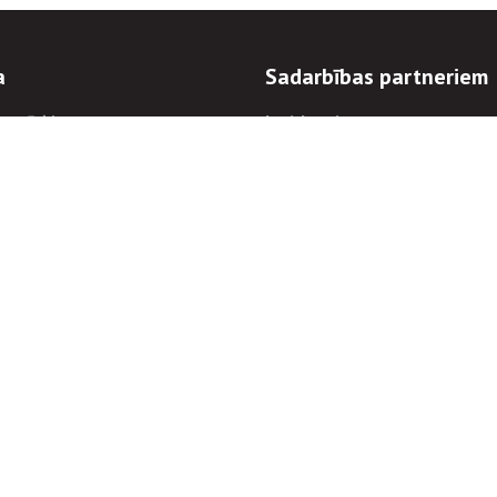
a
Sadarbības partneriem
n mērķi
Iepirkumi
 kārtības
Izsoles
ēlējiem
Zemes īpašniekiem
novēršana
Elektronisko sakaru komers
regulējums
Norēķinu informācija
Informācijas un/vai rakstu pārpublicēšanas
Piekļūstamība