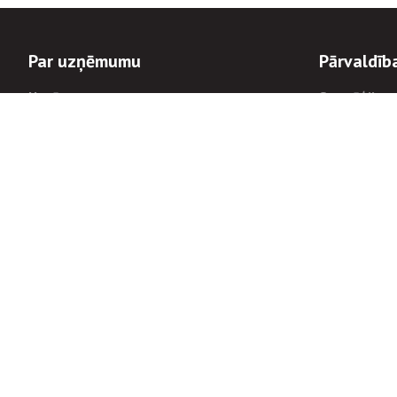
Par uzņēmumu
Pārvaldīb
Uzņēmums
Stratēģija u
Valde un padome
Politikas un
Dalībnieka sapulces
Trauksmes c
Apbalvojumi
Korupcijas 
Finanšu rezultāti
Tiesiskais 
8900
Informācijas
tālrunis:
Avārijas dienesta diennakts