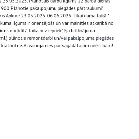
 23.05.2025. Plānotais darbu ilgums 12 darba dienas
. 8900 Plānotie pakalpojumu piegādes pārtraukumi*
Apkure 23.05.2025. 06.06.2025. Tikai darba laikā *
uma ilgums ir orientējošs un var mainīties atkarībā no
ms norādītā laika bez iepriekšēja brīdinājuma.
u.tml.) plānotie remontdarbi un/vai pakalpojuma piegādes
u klātbūtne. Atvainojamies par sagādātajām neērtībām!