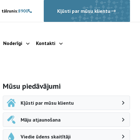
Kļūsti par mūsu klientu
 tālrunis:
8900
Noderīgi
Kontakti
rādīt apakšizvēlni
Parādīt apakšizvēlni
Parādīt apakšizvēlni
Sāna navigācija
Mūsu piedāvājumi
Kļūsti par mūsu klientu
Māju atjaunošana
Viedie ūdens skaitītāji