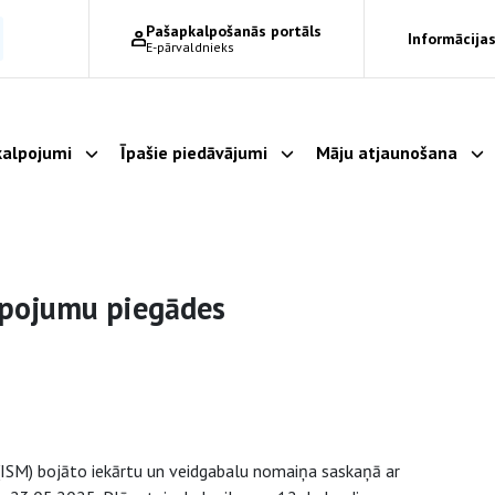
Pašapkalpošanās portāls
Informācijas
E-pārvaldnieks
alpojumi
Īpašie piedāvājumi
Māju atjaunošana
Parādīt apakšizvēlni
Parādīt apakšizvēlni
Pa
lpojumu piegādes
(ISM) bojāto iekārtu un veidgabalu nomaiņa saskaņā ar