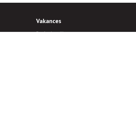
Vakances
Darba iespējas
Prakses iespējas
antiem
 gadījumā hipersaite uz
www.rnparvaldnieks.lv
ir obligāta.