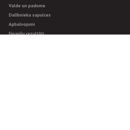
Valde un padome
Dalībnieka sapulces
Apbalvojumi
Finanšu rezultāti
Pārvaldība
Stratēģija un mērķi
Politikas un kārtības
Trauksmes cēlējiem
Korupcijas novēršana
Tiesiskais regulējums
Sadarbības partneriem
Iepirkumi