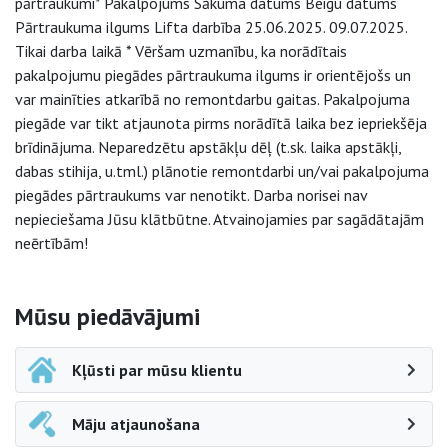
pārtraukumi* Pakalpojums Sākuma datums Beigu datums
Pārtraukuma ilgums Lifta darbība 25.06.2025. 09.07.2025.
Tikai darba laikā * Vēršam uzmanību, ka norādītais
pakalpojumu piegādes pārtraukuma ilgums ir orientējošs un
var mainīties atkarībā no remontdarbu gaitas. Pakalpojuma
piegāde var tikt atjaunota pirms norādītā laika bez iepriekšēja
brīdinājuma. Neparedzētu apstākļu dēļ (t.sk. laika apstākļi,
dabas stihija, u.tml.) plānotie remontdarbi un/vai pakalpojuma
piegādes pārtraukums var nenotikt. Darba norisei nav
nepieciešama Jūsu klātbūtne. Atvainojamies par sagādātajām
neērtībām!
Sāna navigācija
Mūsu piedāvājumi
Kļūsti par mūsu klientu
Māju atjaunošana