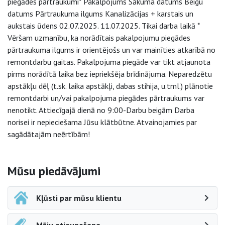
piegādes pārtraukumi* Pakalpojums Sākuma datums Beigu
datums Pārtraukuma ilgums Kanalizācijas + karstais un
aukstais ūdens 02.07.2025. 11.07.2025. Tikai darba laikā *
Vēršam uzmanību, ka norādītais pakalpojumu piegādes
pārtraukuma ilgums ir orientējošs un var mainīties atkarībā no
remontdarbu gaitas. Pakalpojuma piegāde var tikt atjaunota
pirms norādītā laika bez iepriekšēja brīdinājuma. Neparedzētu
apstākļu dēļ (t.sk. laika apstākļi, dabas stihija, u.tml.) plānotie
remontdarbi un/vai pakalpojuma piegādes pārtraukums var
nenotikt. Attiecīgajā dienā no 9:00-Darbu beigām Darba
norisei ir nepieciešama Jūsu klātbūtne. Atvainojamies par
sagādātajām neērtībām!
Sāna navigācija
Mūsu piedāvājumi
Kļūsti par mūsu klientu