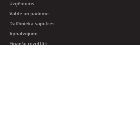
Uzņēmums
Valde un padome
Dalībnieka sapulces
Apbalvojumi
Finanšu rezultāti
Pārvaldība
Stratēģija un mērķi
Politikas un kārtības
Trauksmes cēlējiem
Korupcijas novēršana
Tiesiskais regulējums
Sadarbības partneriem
Iepirkumi