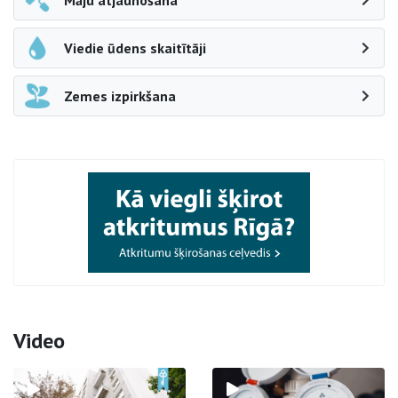
Māju atjaunošana
Viedie ūdens skaitītāji
Zemes izpirkšana
Video