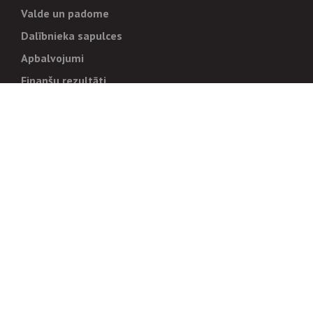
Valde un padome
Dalībnieka sapulces
Apbalvojumi
Finanšu rezultāti
Pārvaldība
Stratēģija un mērķi
Politikas un kārtības
Trauksmes cēlējiem
Korupcijas novēršana
Tiesiskais regulējums
Sadarbības partneriem
Iepirkumi