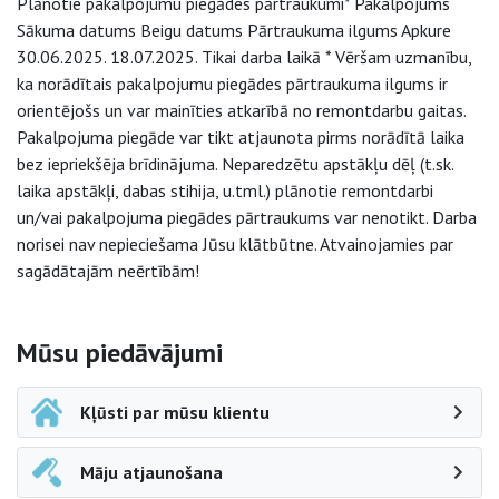
Plānotie pakalpojumu piegādes pārtraukumi* Pakalpojums
Sākuma datums Beigu datums Pārtraukuma ilgums Apkure
30.06.2025. 18.07.2025. Tikai darba laikā * Vēršam uzmanību,
ka norādītais pakalpojumu piegādes pārtraukuma ilgums ir
orientējošs un var mainīties atkarībā no remontdarbu gaitas.
Pakalpojuma piegāde var tikt atjaunota pirms norādītā laika
bez iepriekšēja brīdinājuma. Neparedzētu apstākļu dēļ (t.sk.
laika apstākļi, dabas stihija, u.tml.) plānotie remontdarbi
un/vai pakalpojuma piegādes pārtraukums var nenotikt. Darba
norisei nav nepieciešama Jūsu klātbūtne. Atvainojamies par
sagādātajām neērtībām!
Sāna navigācija
Mūsu piedāvājumi
Kļūsti par mūsu klientu
Māju atjaunošana