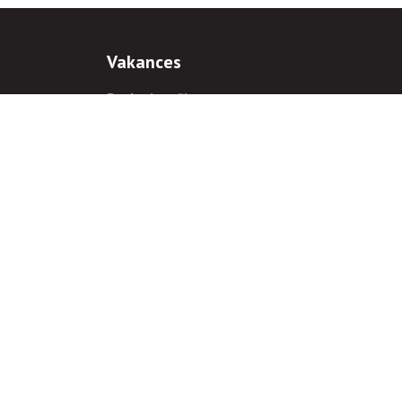
Vakances
Darba iespējas
Prakses iespējas
antiem
 gadījumā hipersaite uz
www.rnparvaldnieks.lv
ir obligāta.