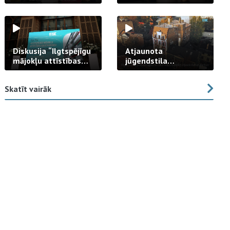
strādā praksē
Diskusija “Ilgtspējīgu
Atjaunota
mājokļu attīstības
jūgendstila
izaicinājums”
arhitektūras pērles
fasāde Tallinas ielā
Skatīt vairāk
23