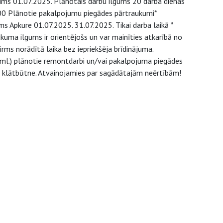
ms 01.07.2025. Plānotais darbu ilgums 20 darba dienas
8900 Plānotie pakalpojumu piegādes pārtraukumi*
Apkure 01.07.2025. 31.07.2025. Tikai darba laikā *
uma ilgums ir orientējošs un var mainīties atkarībā no
ms norādītā laika bez iepriekšēja brīdinājuma.
u.tml.) plānotie remontdarbi un/vai pakalpojuma piegādes
u klātbūtne. Atvainojamies par sagādātajām neērtībām!