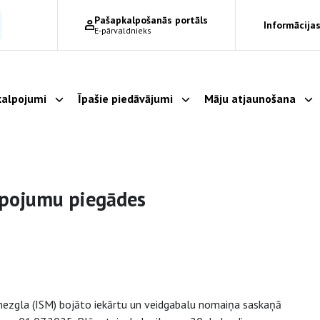
Pašapkalpošanās portāls
Informācijas
E-pārvaldnieks
alpojumi
Īpašie piedāvājumi
Māju atjaunošana
Parādīt apakšizvēlni
Parādīt apakšizvēlni
Pa
lpojumu piegādes
mezgla (ISM) bojāto iekārtu un veidgabalu nomaiņa saskaņā