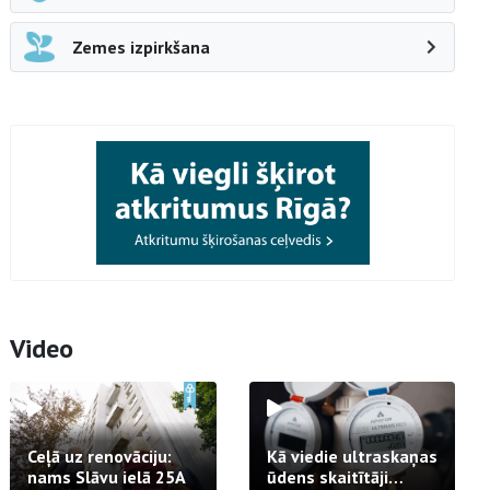
Zemes izpirkšana
Video
Ceļā uz renovāciju:
Kā viedie ultraskaņas
nams Slāvu ielā 25A
ūdens skaitītāji