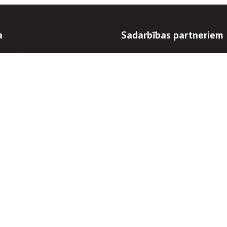
a
Sadarbības partneriem
n mērķi
Iepirkumi
 kārtības
Izsoles
ēlējiem
Zemes īpašniekiem
novēršana
Elektronisko sakaru komers
regulējums
Norēķinu informācija
Informācijas un/vai rakstu pārpublicēšanas
Piekļūstamība