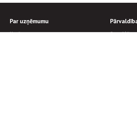
Par uzņēmumu
Pārvaldīb
Uzņēmums
Stratēģija u
Valde un padome
Politikas un
Dalībnieka sapulces
Trauksmes c
Apbalvojumi
Korupcijas 
Finanšu rezultāti
Tiesiskais 
8900
Informācijas
tālrunis:
Avārijas dienesta diennakts