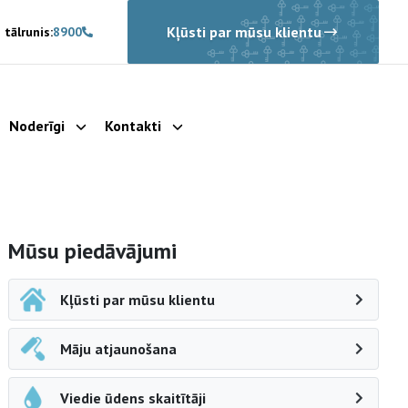
Kļūsti par mūsu klientu
 tālrunis:
8900
Noderīgi
Kontakti
rādīt apakšizvēlni
Parādīt apakšizvēlni
Parādīt apakšizvēlni
Sāna navigācija
Mūsu piedāvājumi
Kļūsti par mūsu klientu
Māju atjaunošana
Viedie ūdens skaitītāji