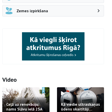
Zemes izpirkšana
Video
Ceļā uz renovāciju:
Kā viedie ultraskaņas
nams Slāvu ielā 25A
ūdens skaitītāji