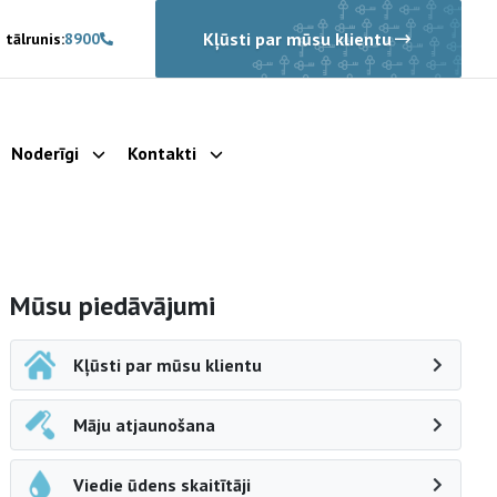
Kļūsti par mūsu klientu
 tālrunis:
8900
Noderīgi
Kontakti
rādīt apakšizvēlni
Parādīt apakšizvēlni
Parādīt apakšizvēlni
Sāna navigācija
Mūsu piedāvājumi
Kļūsti par mūsu klientu
Māju atjaunošana
Viedie ūdens skaitītāji