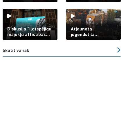
strādā praksē
Diskusija “Ilgtspējīgu
Atjaunota
mājokļu attīstības
jūgendstila
izaicinājums”
arhitektūras pērles
fasāde Tallinas ielā
Skatīt vairāk
23