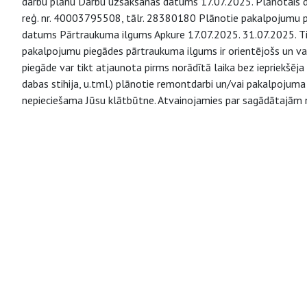
darbu plānu Darbu uzsākšanas datums 17.07.2025. Plānotais d
reģ. nr. 40003795508, tālr. 28380180 Plānotie pakalpojumu
datums Pārtraukuma ilgums Apkure 17.07.2025. 31.07.2025. Tik
pakalpojumu piegādes pārtraukuma ilgums ir orientējošs un va
piegāde var tikt atjaunota pirms norādītā laika bez iepriekšēja 
dabas stihija, u.tml.) plānotie remontdarbi un/vai pakalpojuma
nepieciešama Jūsu klātbūtne. Atvainojamies par sagādātajām 