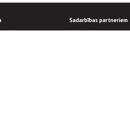
a
Sadarbības partneriem
n mērķi
Iepirkumi
 kārtības
Izsoles
ēlējiem
Zemes īpašniekiem
novēršana
Elektronisko sakaru komers
regulējums
Norēķinu informācija
Informācijas un/vai rakstu pārpublicēšanas
Piekļūstamība