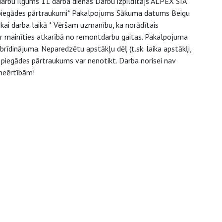
arbu ilgums 11 darba dienas Darbu izpildītājs ALPEX SIA
 piegādes pārtraukumi* Pakalpojums Sākuma datums Beigu
ai darba laikā * Vēršam uzmanību, ka norādītais
r mainīties atkarībā no remontdarbu gaitas. Pakalpojuma
brīdinājuma. Neparedzētu apstākļu dēļ (t.sk. laika apstākļi,
 piegādes pārtraukums var nenotikt. Darba norisei nav
neērtībām!