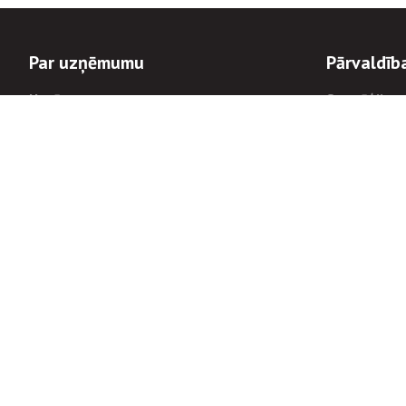
Par uzņēmumu
Pārvaldīb
Uzņēmums
Stratēģija u
Valde un padome
Politikas un
Dalībnieka sapulces
Trauksmes c
Apbalvojumi
Korupcijas 
Finanšu rezultāti
Tiesiskais 
8900
Informācijas
tālrunis:
Avārijas dienesta diennakts