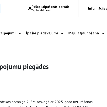
Pašapkalpošanās portāls
Informācijas
E-pārvaldnieks
alpojumi
Īpašie piedāvājumi
Māju atjaunošana
Parādīt apakšizvēlni
Parādīt apakšizvēlni
Pa
lpojumu piegādes
mātikas nomaiņa 2.ISM saskaņā ar 2025. gada uzturēšanas