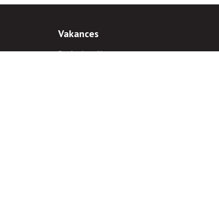
Vakances
Darba iespējas
Prakses iespējas
antiem
 gadījumā hipersaite uz
www.rnparvaldnieks.lv
ir obligāta.