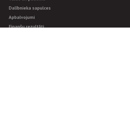
Dalībnieka sapulces
Apbalvojumi
Finanšu rezultāti
Pārvaldība
Stratēģija un mērķi
Politikas un kārtības
Trauksmes cēlējiem
Korupcijas novēršana
Tiesiskais regulējums
Sadarbības partneriem
Iepirkumi
Izsoles