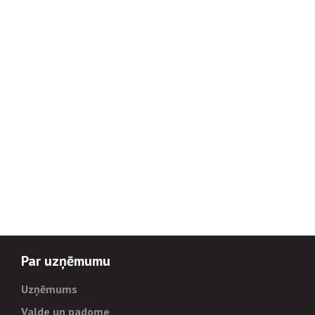
Par uzņēmumu
Uzņēmums
Valde un padome