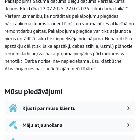
Pakalpojums Sākuma datums Beigu datums Pārtraukuma
ilgums Elektrība 22.07.2025. 22.07.2025. Tikai darba laikā *
Vēršam uzmanību, ka norādītais pakalpojumu piegādes
pārtraukuma ilgums ir orientējošs un var mainīties atkarībā no
remontdarbu gaitas. Pakalpojuma piegāde var tikt atjaunota
pirms norādītā laika bez iepriekšēja brīdinājuma. Neparedzētu
apstākļu dēļ (t.sk. laika apstākļi, dabas stihija, u.tml.) plānotie
remontdarbi un/vai pakalpojuma piegādes pārtraukums var
nenotikt. Darba norisei nav nepieciešama Jūsu klātbūtne.
Atvainojamies par sagādātajām neērtībām!
Sāna navigācija
Mūsu piedāvājumi
Kļūsti par mūsu klientu
Māju atjaunošana