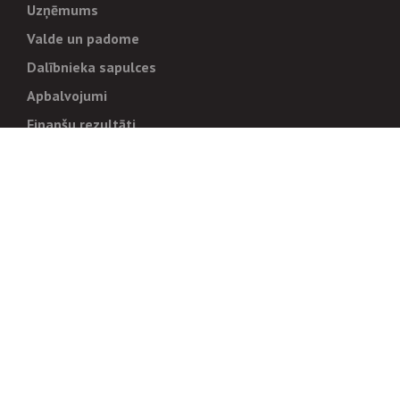
Uzņēmums
Valde un padome
Dalībnieka sapulces
Apbalvojumi
Finanšu rezultāti
Pārvaldība
Stratēģija un mērķi
Politikas un kārtības
Trauksmes cēlējiem
Korupcijas novēršana
Tiesiskais regulējums
Sadarbības partneriem
Iepirkumi