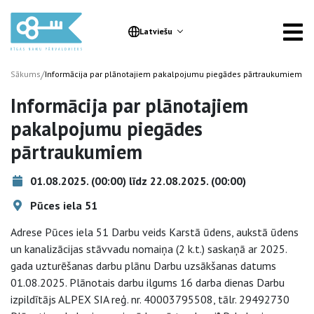
Latviešu
/
Sākums
Informācija par plānotajiem pakalpojumu piegādes pārtraukumiem
Informācija par plānotajiem
pakalpojumu piegādes
pārtraukumiem
01.08.2025. (00:00) līdz 22.08.2025. (00:00)
Pūces iela 51
Adrese Pūces iela 51 Darbu veids Karstā ūdens, aukstā ūdens
un kanalizācijas stāvvadu nomaiņa (2 k.t.) saskaņā ar 2025.
gada uzturēšanas darbu plānu Darbu uzsākšanas datums
01.08.2025. Plānotais darbu ilgums 16 darba dienas Darbu
izpildītājs ALPEX SIA reģ. nr. 40003795508, tālr. 29492730