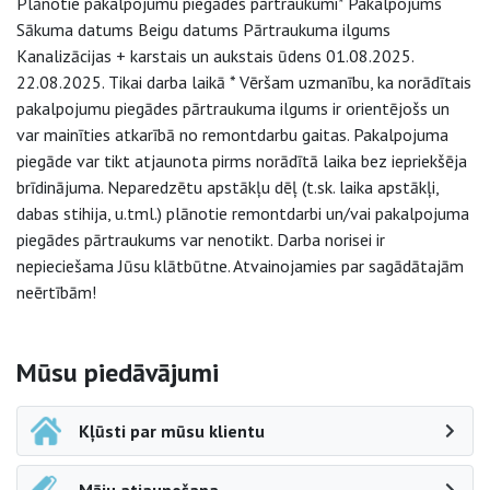
Plānotie pakalpojumu piegādes pārtraukumi* Pakalpojums
Sākuma datums Beigu datums Pārtraukuma ilgums
Kanalizācijas + karstais un aukstais ūdens 01.08.2025.
22.08.2025. Tikai darba laikā * Vēršam uzmanību, ka norādītais
pakalpojumu piegādes pārtraukuma ilgums ir orientējošs un
var mainīties atkarībā no remontdarbu gaitas. Pakalpojuma
piegāde var tikt atjaunota pirms norādītā laika bez iepriekšēja
brīdinājuma. Neparedzētu apstākļu dēļ (t.sk. laika apstākļi,
dabas stihija, u.tml.) plānotie remontdarbi un/vai pakalpojuma
piegādes pārtraukums var nenotikt. Darba norisei ir
nepieciešama Jūsu klātbūtne. Atvainojamies par sagādātajām
neērtībām!
Sāna navigācija
Mūsu piedāvājumi
Kļūsti par mūsu klientu