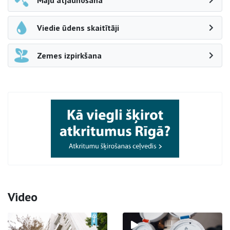
Māju atjaunošana
Viedie ūdens skaitītāji
Zemes izpirkšana
Video