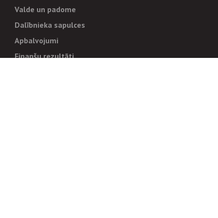
Valde un padome
Dalībnieka sapulces
Apbalvojumi
Finanšu rezultāti
Pārvaldība
Stratēģija un mērķi
Politikas un kārtības
Trauksmes cēlējiem
Korupcijas novēršana
Tiesiskais regulējums
Sadarbības partneriem
Iepirkumi