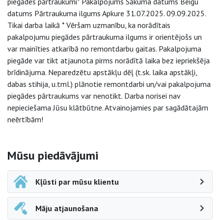
piegādes pārtraukumi* Pakalpojums Sākuma datums Beigu
datums Pārtraukuma ilgums Apkure 31.07.2025. 09.09.2025.
Tikai darba laikā * Vēršam uzmanību, ka norādītais
pakalpojumu piegādes pārtraukuma ilgums ir orientējošs un
var mainīties atkarībā no remontdarbu gaitas. Pakalpojuma
piegāde var tikt atjaunota pirms norādītā laika bez iepriekšēja
brīdinājuma. Neparedzētu apstākļu dēļ (t.sk. laika apstākļi,
dabas stihija, u.tml.) plānotie remontdarbi un/vai pakalpojuma
piegādes pārtraukums var nenotikt. Darba norisei nav
nepieciešama Jūsu klātbūtne. Atvainojamies par sagādātajām
neērtībām!
Sāna navigācija
Mūsu piedāvājumi
Kļūsti par mūsu klientu
Māju atjaunošana