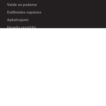
Valde un padome
Dalībnieka sapulces
Apbalvojumi
Finanšu rezultāti
Pārvaldība
Stratēģija un mērķi
Politikas un kārtības
Trauksmes cēlējiem
Korupcijas novēršana
Tiesiskais regulējums
Sadarbības partneriem
Iepirkumi