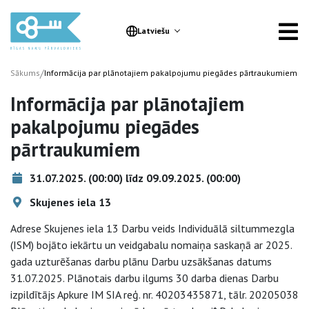
Latviešu
/
Sākums
Informācija par plānotajiem pakalpojumu piegādes pārtraukumiem
Informācija par plānotajiem
pakalpojumu piegādes
pārtraukumiem
31.07.2025. (00:00) līdz 09.09.2025. (00:00)
Skujenes iela 13
Adrese Skujenes iela 13 Darbu veids Individuālā siltummezgla
(ISM) bojāto iekārtu un veidgabalu nomaiņa saskaņā ar 2025.
gada uzturēšanas darbu plānu Darbu uzsākšanas datums
31.07.2025. Plānotais darbu ilgums 30 darba dienas Darbu
izpildītājs Apkure IM SIA reģ. nr. 40203435871, tālr. 20205038