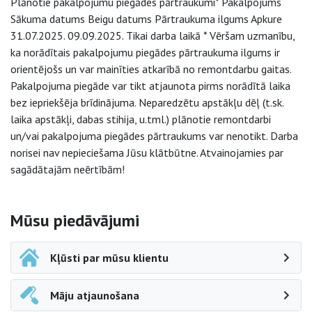
Plānotie pakalpojumu piegādes pārtraukumi* Pakalpojums
Sākuma datums Beigu datums Pārtraukuma ilgums Apkure
31.07.2025. 09.09.2025. Tikai darba laikā * Vēršam uzmanību,
ka norādītais pakalpojumu piegādes pārtraukuma ilgums ir
orientējošs un var mainīties atkarībā no remontdarbu gaitas.
Pakalpojuma piegāde var tikt atjaunota pirms norādītā laika
bez iepriekšēja brīdinājuma. Neparedzētu apstākļu dēļ (t.sk.
laika apstākļi, dabas stihija, u.tml.) plānotie remontdarbi
un/vai pakalpojuma piegādes pārtraukums var nenotikt. Darba
norisei nav nepieciešama Jūsu klātbūtne. Atvainojamies par
sagādātajām neērtībām!
Sāna navigācija
Mūsu piedāvājumi
Kļūsti par mūsu klientu
Māju atjaunošana