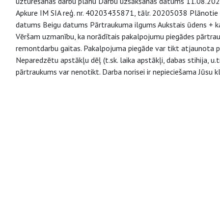
uzturēšanas darbu plānu Darbu uzsākšanas datums 11.08.2025.
Apkure IM SIA reģ. nr. 40203435871, tālr. 20205038 Plānoti
datums Beigu datums Pārtraukuma ilgums Aukstais ūdens + kana
Vēršam uzmanību, ka norādītais pakalpojumu piegādes pārtrauk
remontdarbu gaitas. Pakalpojuma piegāde var tikt atjaunota pir
Neparedzētu apstākļu dēļ (t.sk. laika apstākļi, dabas stihija, 
pārtraukums var nenotikt. Darba norisei ir nepieciešama Jūsu