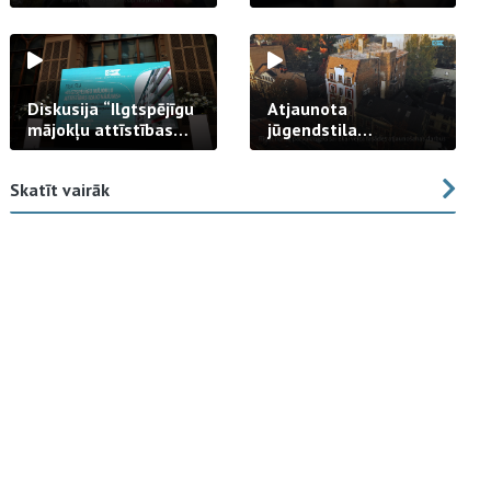
strādā praksē
Diskusija “Ilgtspējīgu
Atjaunota
mājokļu attīstības
jūgendstila
izaicinājums”
arhitektūras pērles
fasāde Tallinas ielā
Skatīt vairāk
23