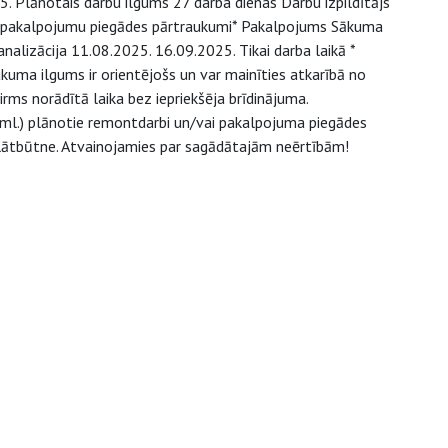
 Plānotais darbu ilgums 27 darba dienas Darbu izpildītājs
e pakalpojumu piegādes pārtraukumi* Pakalpojums Sākuma
lizācija 11.08.2025. 16.09.2025. Tikai darba laikā *
uma ilgums ir orientējošs un var mainīties atkarībā no
ms norādītā laika bez iepriekšēja brīdinājuma.
u.tml.) plānotie remontdarbi un/vai pakalpojuma piegādes
 klātbūtne. Atvainojamies par sagādātajām neērtībām!