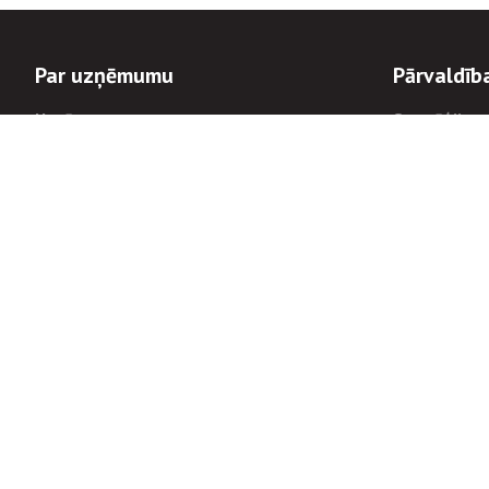
Par uzņēmumu
Pārvaldīb
Uzņēmums
Stratēģija u
Valde un padome
Politikas un
Dalībnieka sapulces
Trauksmes c
Apbalvojumi
Korupcijas 
Finanšu rezultāti
Tiesiskais 
8900
Informācijas
tālrunis:
Avārijas dienesta diennakts