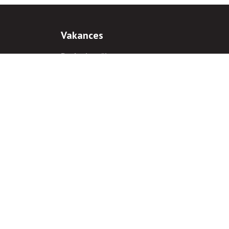
Vakances
Darba iespējas
Prakses iespējas
antiem
 gadījumā hipersaite uz
www.rnparvaldnieks.lv
ir obligāta.