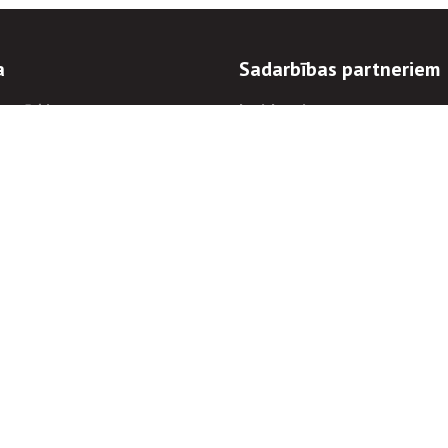
a
Sadarbības partneriem
n mērķi
Iepirkumi
 kārtības
Izsoles
ēlējiem
Zemes īpašniekiem
novēršana
Elektronisko sakaru komers
regulējums
Norēķinu informācija
Informācijas un/vai rakstu pārpublicēšanas
Piekļūstamība