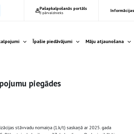
Pašapkalpošanās portāls
Informācijas
E-pārvaldnieks
alpojumi
Īpašie piedāvājumi
Māju atjaunošana
Parādīt apakšizvēlni
Parādīt apakšizvēlni
Pa
lpojumu piegādes
izācijas stāvvadu nomaiņa (1.k/t) saskaņā ar 2025. gada