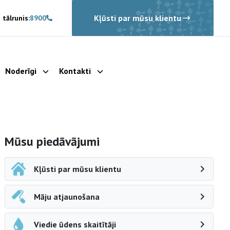
Kļūsti par mūsu klientu
 tālrunis:
8900
Noderīgi
Kontakti
rādīt apakšizvēlni
Parādīt apakšizvēlni
Parādīt apakšizvēlni
Sāna navigācija
Mūsu piedāvājumi
Kļūsti par mūsu klientu
Māju atjaunošana
Viedie ūdens skaitītāji