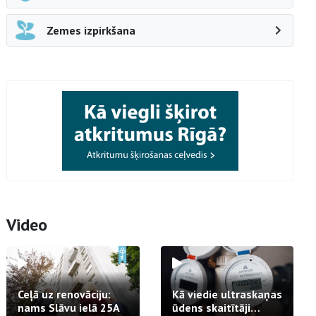
Zemes izpirkšana
Video
Ceļā uz renovāciju:
Kā viedie ultraskaņas
nams Slāvu ielā 25A
ūdens skaitītāji