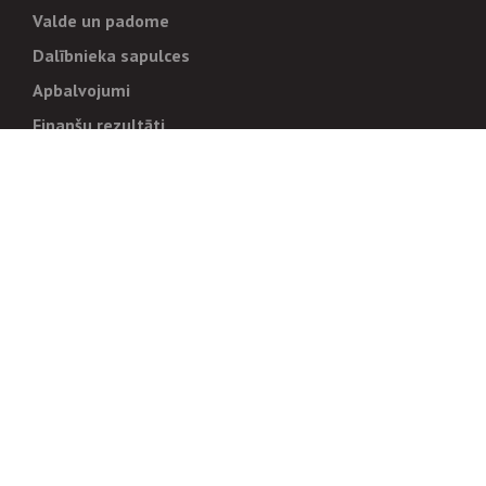
Valde un padome
Dalībnieka sapulces
Apbalvojumi
Finanšu rezultāti
Pārvaldība
Stratēģija un mērķi
Politikas un kārtības
Trauksmes cēlējiem
Korupcijas novēršana
Tiesiskais regulējums
Sadarbības partneriem
Iepirkumi