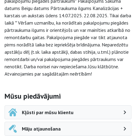
pakalpojumu piegādes pārtraukumi* Pakalpojums Sākuma
datums Beigu datums Pārtraukuma ilgums Kanalizācijas +
karstais un aukstais ūdens 14.07.2025. 22.08.2025. Tikai darba
laikā * Vēršam uzmanību, ka norādītais pakalpojumu piegādes
pārtraukuma ilgums ir orientējošs un var mainīties atkarībā no
remontdarbu gaitas. Pakalpojuma piegāde var tikt atjaunota
pirms norādītā laika bez iepriekšēja brīdinājuma. Neparedzētu
apstākļu dēļ (t.sk. laika apstākļi, dabas stihija, u.tml.) plānotie
remontdarbi un/vai pakalpojuma piegādes pārtraukums var
nenotikt. Darba norisei nav nepieciešama Jūsu klātbūtne.
Atvainojamies par sagādātajām neērtībām!
Sāna navigācija
Mūsu piedāvājumi
Kļūsti par mūsu klientu
Māju atjaunošana