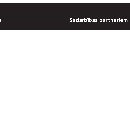
a
Sadarbības partneriem
n mērķi
Iepirkumi
 kārtības
Izsoles
ēlējiem
Zemes īpašniekiem
novēršana
Elektronisko sakaru komers
regulējums
Norēķinu informācija
Informācijas un/vai rakstu pārpublicēšanas
Piekļūstamība