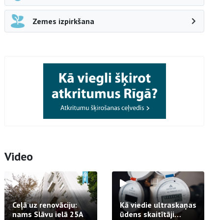
Zemes izpirkšana
Video
Ceļā uz renovāciju:
Kā viedie ultraskaņas
nams Slāvu ielā 25A
ūdens skaitītāji