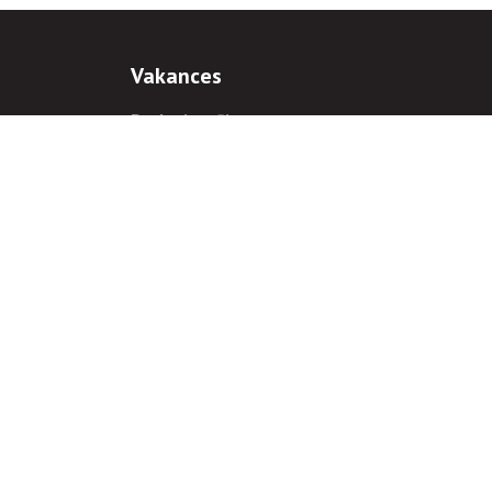
Vakances
Darba iespējas
Prakses iespējas
antiem
 gadījumā hipersaite uz
www.rnparvaldnieks.lv
ir obligāta.