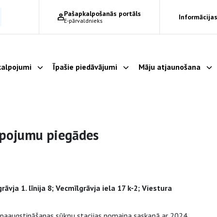
Pašapkalpošanās portāls
Informācijas
E-pārvaldnieks
alpojumi
Īpašie piedāvājumi
Māju atjaunošana
Parādīt apakšizvēlni
Parādīt apakšizvēlni
Pa
lpojumu piegādes
āvja 1. līnija 8; Vecmīlgrāvja iela 17 k-2; Viestura
a paaugstināšanas sūkņu stacijas nomaiņa saskaņā ar 2024.