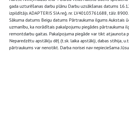
gada uzturēšanas darbu plānu Darbu uzsākšanas datums 16.12
izpildītājs ADAPTERIS SIA reģ. nr. LV40103761688, tālr. 890
Sākuma datums Beigu datums Pārtraukuma ilgums Aukstais ūde
uzmanību, ka norādītais pakalpojumu piegādes pārtraukuma ilgu
remontdarbu gaitas. Pakalpojuma piegāde var tikt atjaunota pir
Neparedzētu apstākļu dēļ (t.sk. laika apstākļi, dabas stihija, 
pārtraukums var nenotikt. Darba norisei nav nepieciešama Jūs