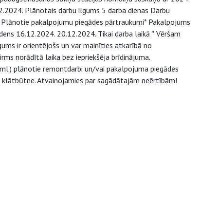
.2024. Plānotais darbu ilgums 5 darba dienas Darbu
0. Plānotie pakalpojumu piegādes pārtraukumi* Pakalpojums
ns 16.12.2024. 20.12.2024. Tikai darba laikā * Vēršam
ms ir orientējošs un var mainīties atkarībā no
ms norādītā laika bez iepriekšēja brīdinājuma.
u.tml.) plānotie remontdarbi un/vai pakalpojuma piegādes
u klātbūtne. Atvainojamies par sagādātajām neērtībām!