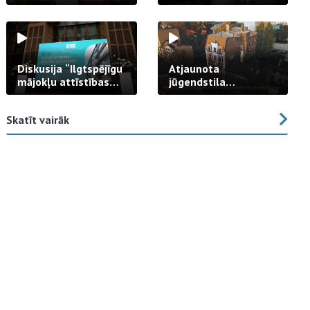
strādā praksē
Diskusija “Ilgtspējīgu
Atjaunota
mājokļu attīstības
jūgendstila
izaicinājums”
arhitektūras pērles
fasāde Tallinas ielā
Skatīt vairāk
23