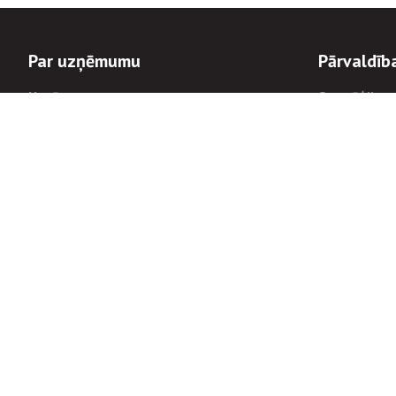
Par uzņēmumu
Pārvaldīb
Uzņēmums
Stratēģija u
Valde un padome
Politikas un
Dalībnieka sapulces
Trauksmes c
Apbalvojumi
Korupcijas 
Finanšu rezultāti
Tiesiskais 
8900
Informācijas
tālrunis:
Avārijas dienesta diennakts