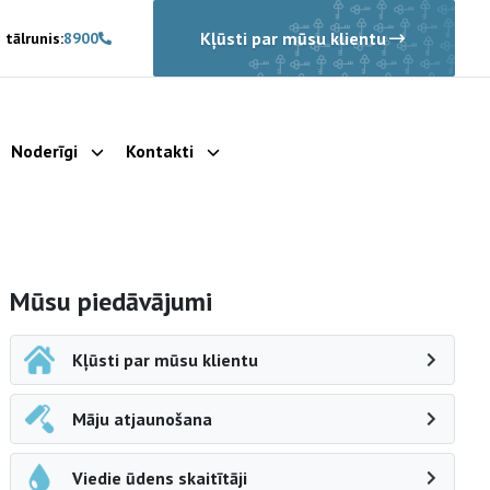
Kļūsti par mūsu klientu
 tālrunis:
8900
Noderīgi
Kontakti
rādīt apakšizvēlni
Parādīt apakšizvēlni
Parādīt apakšizvēlni
Sāna navigācija
Mūsu piedāvājumi
Kļūsti par mūsu klientu
Māju atjaunošana
Viedie ūdens skaitītāji