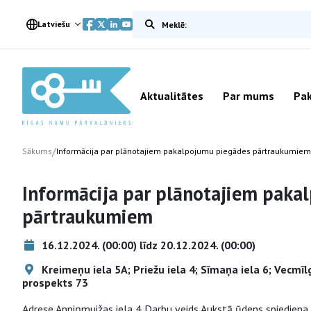
Meklēt vietnē
Latviešu
Aktualitātes
Par mums
Pak
/
Sākums
Informācija par plānotajiem pakalpojumu piegādes pārtraukumiem
Informācija par plānotajiem paka
pārtraukumiem
16.12.2024. (00:00) līdz 20.12.2024. (00:00)
Kreimeņu iela 5A; Priežu iela 4; Sīmaņa iela 6; Vecmīlgr
prospekts 73
Adrese Anniņmuižas iela 4 Darbu veids Aukstā ūdens spiedien