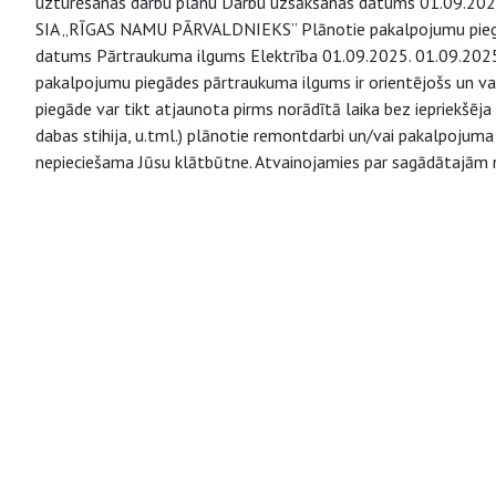
uzturēšanas darbu plānu Darbu uzsākšanas datums 01.09.2025.
SIA „RĪGAS NAMU PĀRVALDNIEKS” Plānotie pakalpojumu pieg
datums Pārtraukuma ilgums Elektrība 01.09.2025. 01.09.2025. 
pakalpojumu piegādes pārtraukuma ilgums ir orientējošs un va
piegāde var tikt atjaunota pirms norādītā laika bez iepriekšēja 
dabas stihija, u.tml.) plānotie remontdarbi un/vai pakalpojuma
nepieciešama Jūsu klātbūtne. Atvainojamies par sagādātajām 