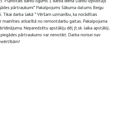
 Plānotais darbu ilgums 1 darba diena Darbu izpildītājs
ādes pārtraukumi* Pakalpojums Sākuma datums Beigu
Tikai darba laikā * Vēršam uzmanību, ka norādītais
r mainīties atkarībā no remontdarbu gaitas. Pakalpojuma
brīdinājuma. Neparedzētu apstākļu dēļ (t.sk. laika apstākļi,
 piegādes pārtraukums var nenotikt. Darba norisei nav
neērtībām!