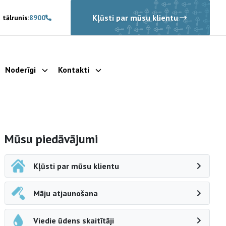
Kļūsti par mūsu klientu
 tālrunis:
8900
Noderīgi
Kontakti
rādīt apakšizvēlni
Parādīt apakšizvēlni
Parādīt apakšizvēlni
Sāna navigācija
Mūsu piedāvājumi
Kļūsti par mūsu klientu
Māju atjaunošana
Viedie ūdens skaitītāji