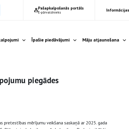
Pašapkalpošanās portāls
Informācijas
E-pārvaldnieks
alpojumi
Īpašie piedāvājumi
Māju atjaunošana
Parādīt apakšizvēlni
Parādīt apakšizvēlni
Pa
lpojumu piegādes
ijas pretestības mērījumu veikšana saskaņā ar 2025. gada