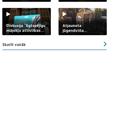
strādā praksē
Diskusija “Ilgtspējīgu
Atjaunota
mājokļu attīstības
jūgendstila
izaicinājums”
arhitektūras pērles
fasāde Tallinas ielā
Skatīt vairāk
23