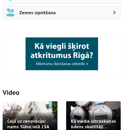
Zemes izpirkšana
Video
Ceļā uz renovāciju:
Kā viedie ultraskaņas
nams Slāvu ielā 25A
ūdens skaitītāji