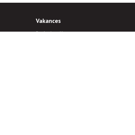
Vakances
Darba iespējas
Prakses iespējas
antiem
 gadījumā hipersaite uz
www.rnparvaldnieks.lv
ir obligāta.