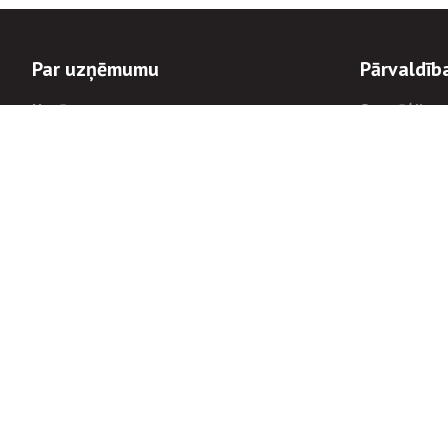
Par uzņēmumu
Pārvaldīb
Uzņēmums
Stratēģija u
Valde un padome
Politikas un
Dalībnieka sapulces
Trauksmes c
Apbalvojumi
Korupcijas 
Finanšu rezultāti
Tiesiskais 
8900
Informācijas
tālrunis:
Avārijas dienesta diennakts