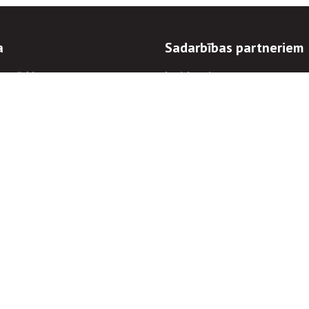
a
Sadarbības partneriem
n mērķi
Iepirkumi
 kārtības
Izsoles
ēlējiem
Zemes īpašniekiem
novēršana
Elektronisko sakaru komers
regulējums
Norēķinu informācija
Informācijas un/vai rakstu pārpublicēšanas
Piekļūstamība