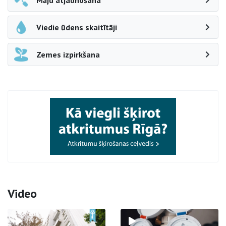
Māju atjaunošana
Viedie ūdens skaitītāji
Zemes izpirkšana
Video