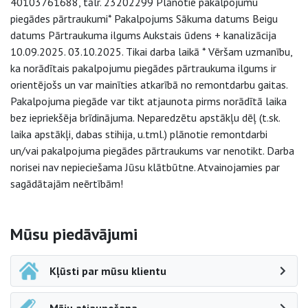
40103761688, tālr. 23202299 Plānotie pakalpojumu
piegādes pārtraukumi* Pakalpojums Sākuma datums Beigu
datums Pārtraukuma ilgums Aukstais ūdens + kanalizācija
10.09.2025. 03.10.2025. Tikai darba laikā * Vēršam uzmanību,
ka norādītais pakalpojumu piegādes pārtraukuma ilgums ir
orientējošs un var mainīties atkarībā no remontdarbu gaitas.
Pakalpojuma piegāde var tikt atjaunota pirms norādītā laika
bez iepriekšēja brīdinājuma. Neparedzētu apstākļu dēļ (t.sk.
laika apstākļi, dabas stihija, u.tml.) plānotie remontdarbi
un/vai pakalpojuma piegādes pārtraukums var nenotikt. Darba
norisei nav nepieciešama Jūsu klātbūtne. Atvainojamies par
sagādātajām neērtībām!
Sāna navigācija
Mūsu piedāvājumi
Kļūsti par mūsu klientu