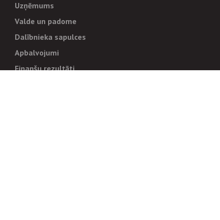
Uzņēmums
Valde un padome
Dalībnieka sapulces
Apbalvojumi
Finanšu rezultāti
Pārvaldība
Stratēģija un mērķi
Politikas un kārtības
Trauksmes cēlējiem
Korupcijas novēršana
Tiesiskais regulējums
Sadarbības partneriem
Iepirkumi