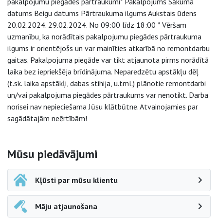
pakalpojumu piegādes pārtraukumi* Pakalpojums Sākuma
datums Beigu datums Pārtraukuma ilgums Aukstais ūdens
20.02.2024. 29.02.2024. No 09:00 līdz 18:00 * Vēršam
uzmanību, ka norādītais pakalpojumu piegādes pārtraukuma
ilgums ir orientējošs un var mainīties atkarībā no remontdarbu
gaitas. Pakalpojuma piegāde var tikt atjaunota pirms norādītā
laika bez iepriekšēja brīdinājuma. Neparedzētu apstākļu dēļ
(t.sk. laika apstākļi, dabas stihija, u.tml.) plānotie remontdarbi
un/vai pakalpojuma piegādes pārtraukums var nenotikt. Darba
norisei nav nepieciešama Jūsu klātbūtne. Atvainojamies par
sagādātajām neērtībām!
Sāna navigācija
Mūsu piedāvājumi
Kļūsti par mūsu klientu
Māju atjaunošana