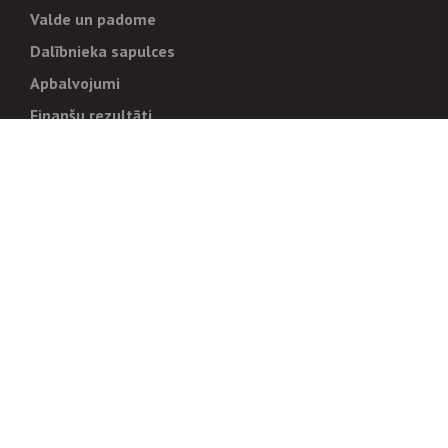
Valde un padome
Dalībnieka sapulces
Apbalvojumi
Finanšu rezultāti
Pārvaldība
Stratēģija un mērķi
Politikas un kārtības
Trauksmes cēlējiem
Korupcijas novēršana
Tiesiskais regulējums
Sadarbības partneriem
Iepirkumi