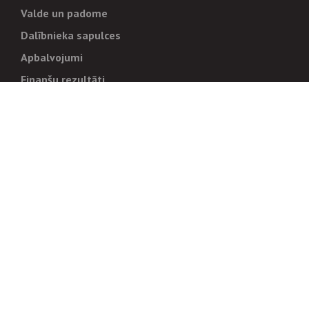
Valde un padome
Dalībnieka sapulces
Apbalvojumi
Finanšu rezultāti
Pārvaldība
Stratēģija un mērķi
Politikas un kārtības
Trauksmes cēlējiem
Korupcijas novēršana
Tiesiskais regulējums
Sadarbības partneriem
Iepirkumi