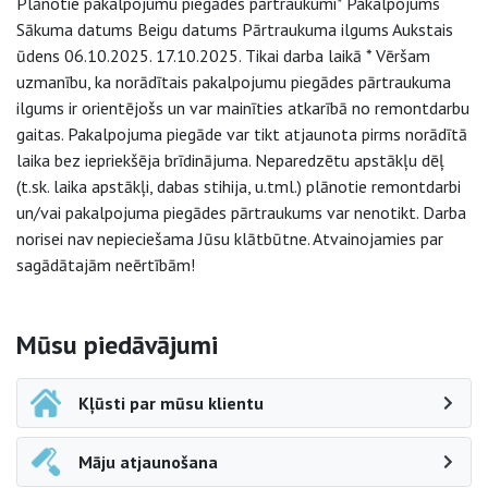
Plānotie pakalpojumu piegādes pārtraukumi* Pakalpojums
Sākuma datums Beigu datums Pārtraukuma ilgums Aukstais
ūdens 06.10.2025. 17.10.2025. Tikai darba laikā * Vēršam
uzmanību, ka norādītais pakalpojumu piegādes pārtraukuma
ilgums ir orientējošs un var mainīties atkarībā no remontdarbu
gaitas. Pakalpojuma piegāde var tikt atjaunota pirms norādītā
laika bez iepriekšēja brīdinājuma. Neparedzētu apstākļu dēļ
(t.sk. laika apstākļi, dabas stihija, u.tml.) plānotie remontdarbi
un/vai pakalpojuma piegādes pārtraukums var nenotikt. Darba
norisei nav nepieciešama Jūsu klātbūtne. Atvainojamies par
sagādātajām neērtībām!
Sāna navigācija
Mūsu piedāvājumi
Kļūsti par mūsu klientu
Māju atjaunošana