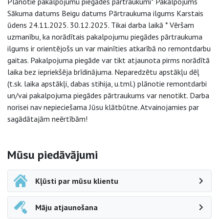
Plānotie pakalpojumu piegādes pārtraukumi* Pakalpojums
Sākuma datums Beigu datums Pārtraukuma ilgums Karstais
ūdens 24.11.2025. 30.12.2025. Tikai darba laikā * Vēršam
uzmanību, ka norādītais pakalpojumu piegādes pārtraukuma
ilgums ir orientējošs un var mainīties atkarībā no remontdarbu
gaitas. Pakalpojuma piegāde var tikt atjaunota pirms norādītā
laika bez iepriekšēja brīdinājuma. Neparedzētu apstākļu dēļ
(t.sk. laika apstākļi, dabas stihija, u.tml.) plānotie remontdarbi
un/vai pakalpojuma piegādes pārtraukums var nenotikt. Darba
norisei nav nepieciešama Jūsu klātbūtne. Atvainojamies par
sagādātajām neērtībām!
Sāna navigācija
Mūsu piedāvājumi
Kļūsti par mūsu klientu
Māju atjaunošana