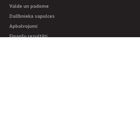
Valde un padome
Dalībnieka sapulces
Apbalvojumi
Finanšu rezultāti
Pārvaldība
Stratēģija un mērķi
Politikas un kārtības
Trauksmes cēlējiem
Korupcijas novēršana
Tiesiskais regulējums
Sadarbības partneriem
Iepirkumi