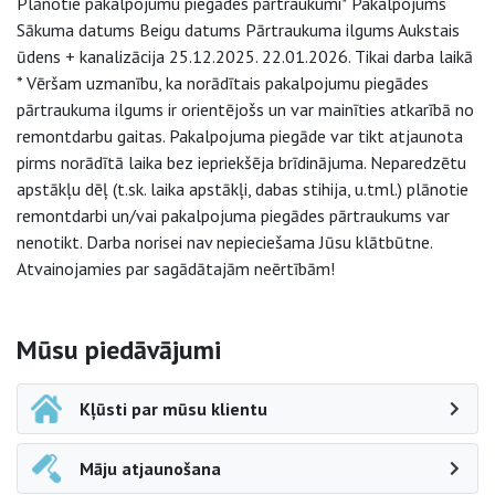
Plānotie pakalpojumu piegādes pārtraukumi* Pakalpojums
Sākuma datums Beigu datums Pārtraukuma ilgums Aukstais
ūdens + kanalizācija 25.12.2025. 22.01.2026. Tikai darba laikā
* Vēršam uzmanību, ka norādītais pakalpojumu piegādes
pārtraukuma ilgums ir orientējošs un var mainīties atkarībā no
remontdarbu gaitas. Pakalpojuma piegāde var tikt atjaunota
pirms norādītā laika bez iepriekšēja brīdinājuma. Neparedzētu
apstākļu dēļ (t.sk. laika apstākļi, dabas stihija, u.tml.) plānotie
remontdarbi un/vai pakalpojuma piegādes pārtraukums var
nenotikt. Darba norisei nav nepieciešama Jūsu klātbūtne.
Atvainojamies par sagādātajām neērtībām!
Sāna navigācija
Mūsu piedāvājumi
Kļūsti par mūsu klientu
Māju atjaunošana