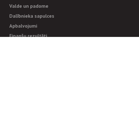
Valde un padome
Dalībnieka sapulces
Apbalvojumi
Finanšu rezultāti
Pārvaldība
Stratēģija un mērķi
Politikas un kārtības
Trauksmes cēlējiem
Korupcijas novēršana
Tiesiskais regulējums
Sadarbības partneriem
Iepirkumi