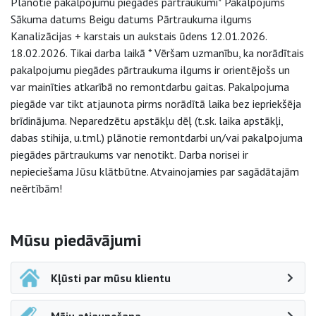
Plānotie pakalpojumu piegādes pārtraukumi* Pakalpojums
Sākuma datums Beigu datums Pārtraukuma ilgums
Kanalizācijas + karstais un aukstais ūdens 12.01.2026.
18.02.2026. Tikai darba laikā * Vēršam uzmanību, ka norādītais
pakalpojumu piegādes pārtraukuma ilgums ir orientējošs un
var mainīties atkarībā no remontdarbu gaitas. Pakalpojuma
piegāde var tikt atjaunota pirms norādītā laika bez iepriekšēja
brīdinājuma. Neparedzētu apstākļu dēļ (t.sk. laika apstākļi,
dabas stihija, u.tml.) plānotie remontdarbi un/vai pakalpojuma
piegādes pārtraukums var nenotikt. Darba norisei ir
nepieciešama Jūsu klātbūtne. Atvainojamies par sagādātajām
neērtībām!
Sāna navigācija
Mūsu piedāvājumi
Kļūsti par mūsu klientu