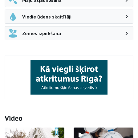
Māju atjaunošana
Viedie ūdens skaitītāji
Zemes izpirkšana
Video