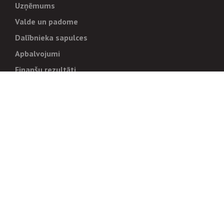
Uzņēmums
Valde un padome
Dalībnieka sapulces
Apbalvojumi
Finanšu rezultāti
Pārvaldība
Stratēģija un mērķi
Politikas un kārtības
Trauksmes cēlējiem
Korupcijas novēršana
Tiesiskais regulējums
Sadarbības partneriem
Iepirkumi