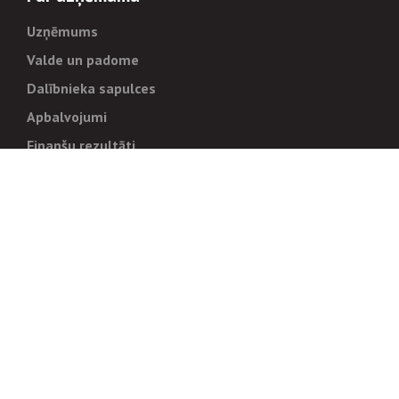
Uzņēmums
Valde un padome
Dalībnieka sapulces
Apbalvojumi
Finanšu rezultāti
Pārvaldība
Stratēģija un mērķi
Politikas un kārtības
Trauksmes cēlējiem
Korupcijas novēršana
Tiesiskais regulējums
Sadarbības partneriem