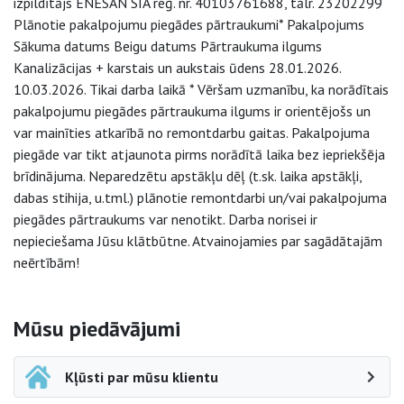
izpildītājs ENESAN SIA reģ. nr. 40103761688, tālr. 23202299
Plānotie pakalpojumu piegādes pārtraukumi* Pakalpojums
Sākuma datums Beigu datums Pārtraukuma ilgums
Kanalizācijas + karstais un aukstais ūdens 28.01.2026.
10.03.2026. Tikai darba laikā * Vēršam uzmanību, ka norādītais
pakalpojumu piegādes pārtraukuma ilgums ir orientējošs un
var mainīties atkarībā no remontdarbu gaitas. Pakalpojuma
piegāde var tikt atjaunota pirms norādītā laika bez iepriekšēja
brīdinājuma. Neparedzētu apstākļu dēļ (t.sk. laika apstākļi,
dabas stihija, u.tml.) plānotie remontdarbi un/vai pakalpojuma
piegādes pārtraukums var nenotikt. Darba norisei ir
nepieciešama Jūsu klātbūtne. Atvainojamies par sagādātajām
neērtībām!
Sāna navigācija
Mūsu piedāvājumi
Kļūsti par mūsu klientu