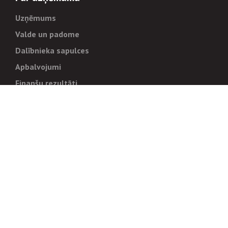
Uzņēmums
Valde un padome
Dalībnieka sapulces
Apbalvojumi
Finanšu rezultāti
Pārvaldība
Stratēģija un mērķi
Politikas un kārtības
Trauksmes cēlējiem
Korupcijas novēršana
Tiesiskais regulējums
Sadarbības partneriem