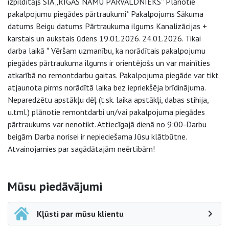
izpildītājs SIA „RĪGAS NAMU PĀRVALDNIEKS” Plānotie
pakalpojumu piegādes pārtraukumi* Pakalpojums Sākuma
datums Beigu datums Pārtraukuma ilgums Kanalizācijas +
karstais un aukstais ūdens 19.01.2026. 24.01.2026. Tikai
darba laikā * Vēršam uzmanību, ka norādītais pakalpojumu
piegādes pārtraukuma ilgums ir orientējošs un var mainīties
atkarībā no remontdarbu gaitas. Pakalpojuma piegāde var tikt
atjaunota pirms norādītā laika bez iepriekšēja brīdinājuma.
Neparedzētu apstākļu dēļ (t.sk. laika apstākļi, dabas stihija,
u.tml.) plānotie remontdarbi un/vai pakalpojuma piegādes
pārtraukums var nenotikt. Attiecīgajā dienā no 9:00-Darbu
beigām Darba norisei ir nepieciešama Jūsu klātbūtne.
Atvainojamies par sagādātajām neērtībām!
Sāna navigācija
Mūsu piedāvājumi
Kļūsti par mūsu klientu