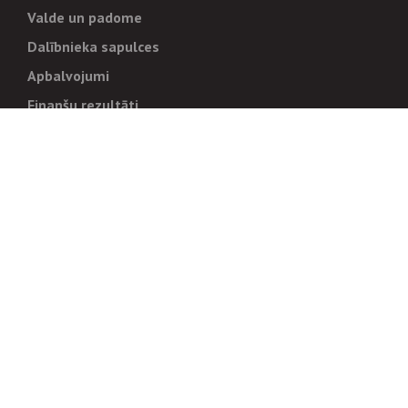
Valde un padome
Dalībnieka sapulces
Apbalvojumi
Finanšu rezultāti
Pārvaldība
Stratēģija un mērķi
Politikas un kārtības
Trauksmes cēlējiem
Korupcijas novēršana
Tiesiskais regulējums
Sadarbības partneriem
Iepirkumi