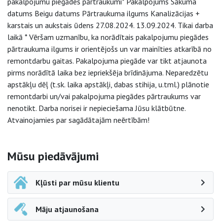
pakalpojumu piegādes pārtraukumi* Pakalpojums Sākuma
datums Beigu datums Pārtraukuma ilgums Kanalizācijas +
karstais un aukstais ūdens 27.08.2024. 13.09.2024. Tikai darba
laikā * Vēršam uzmanību, ka norādītais pakalpojumu piegādes
pārtraukuma ilgums ir orientējošs un var mainīties atkarībā no
remontdarbu gaitas. Pakalpojuma piegāde var tikt atjaunota
pirms norādītā laika bez iepriekšēja brīdinājuma. Neparedzētu
apstākļu dēļ (t.sk. laika apstākļi, dabas stihija, u.tml.) plānotie
remontdarbi un/vai pakalpojuma piegādes pārtraukums var
nenotikt. Darba norisei ir nepieciešama Jūsu klātbūtne.
Atvainojamies par sagādātajām neērtībām!
Sāna navigācija
Mūsu piedāvājumi
Kļūsti par mūsu klientu
Māju atjaunošana