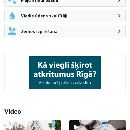
Māju atjaunošana
Viedie ūdens skaitītāji
Zemes izpirkšana
Video