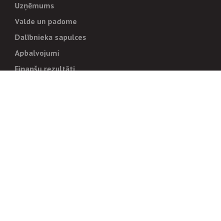
Uzņēmums
Valde un padome
Dalībnieka sapulces
Apbalvojumi
Finanšu rezultāti
Pārvaldība
Stratēģija un mērķi
Politikas un kārtības
Trauksmes cēlējiem
Korupcijas novēršana
Tiesiskais regulējums
Sadarbības partneriem
Iepirkumi