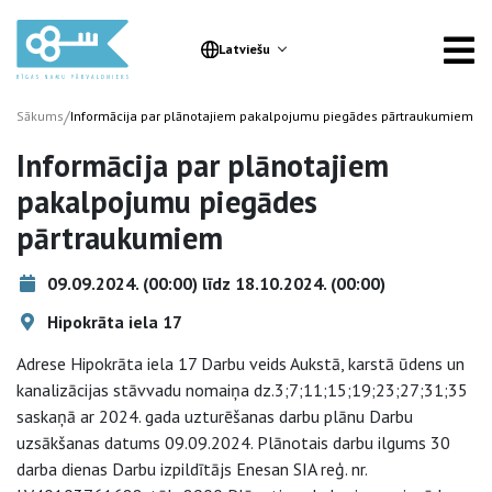
Latviešu
/
Sākums
Informācija par plānotajiem pakalpojumu piegādes pārtraukumiem
Informācija par plānotajiem
pakalpojumu piegādes
pārtraukumiem
09.09.2024. (00:00) līdz 18.10.2024. (00:00)
Hipokrāta iela 17
Adrese Hipokrāta iela 17 Darbu veids Aukstā, karstā ūdens un
kanalizācijas stāvvadu nomaiņa dz.3;7;11;15;19;23;27;31;35
saskaņā ar 2024. gada uzturēšanas darbu plānu Darbu
uzsākšanas datums 09.09.2024. Plānotais darbu ilgums 30
darba dienas Darbu izpildītājs Enesan SIA reģ. nr.