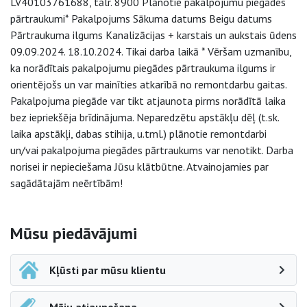
LV40103761688, tālr. 8900 Plānotie pakalpojumu piegādes
pārtraukumi* Pakalpojums Sākuma datums Beigu datums
Pārtraukuma ilgums Kanalizācijas + karstais un aukstais ūdens
09.09.2024. 18.10.2024. Tikai darba laikā * Vēršam uzmanību,
ka norādītais pakalpojumu piegādes pārtraukuma ilgums ir
orientējošs un var mainīties atkarībā no remontdarbu gaitas.
Pakalpojuma piegāde var tikt atjaunota pirms norādītā laika
bez iepriekšēja brīdinājuma. Neparedzētu apstākļu dēļ (t.sk.
laika apstākļi, dabas stihija, u.tml.) plānotie remontdarbi
un/vai pakalpojuma piegādes pārtraukums var nenotikt. Darba
norisei ir nepieciešama Jūsu klātbūtne. Atvainojamies par
sagādātajām neērtībām!
Sāna navigācija
Mūsu piedāvājumi
Kļūsti par mūsu klientu