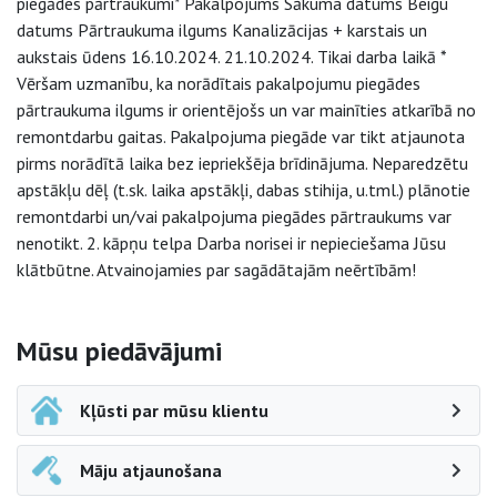
piegādes pārtraukumi* Pakalpojums Sākuma datums Beigu
datums Pārtraukuma ilgums Kanalizācijas + karstais un
aukstais ūdens 16.10.2024. 21.10.2024. Tikai darba laikā *
Vēršam uzmanību, ka norādītais pakalpojumu piegādes
pārtraukuma ilgums ir orientējošs un var mainīties atkarībā no
remontdarbu gaitas. Pakalpojuma piegāde var tikt atjaunota
pirms norādītā laika bez iepriekšēja brīdinājuma. Neparedzētu
apstākļu dēļ (t.sk. laika apstākļi, dabas stihija, u.tml.) plānotie
remontdarbi un/vai pakalpojuma piegādes pārtraukums var
nenotikt. 2. kāpņu telpa Darba norisei ir nepieciešama Jūsu
klātbūtne. Atvainojamies par sagādātajām neērtībām!
Sāna navigācija
Mūsu piedāvājumi
Kļūsti par mūsu klientu
Māju atjaunošana