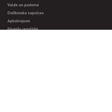
Valde un padome
Dalībnieka sapulces
Apbalvojumi
Finanšu rezultāti
Pārvaldība
Stratēģija un mērķi
Politikas un kārtības
Trauksmes cēlējiem
Korupcijas novēršana
Tiesiskais regulējums
Sadarbības partneriem
Iepirkumi