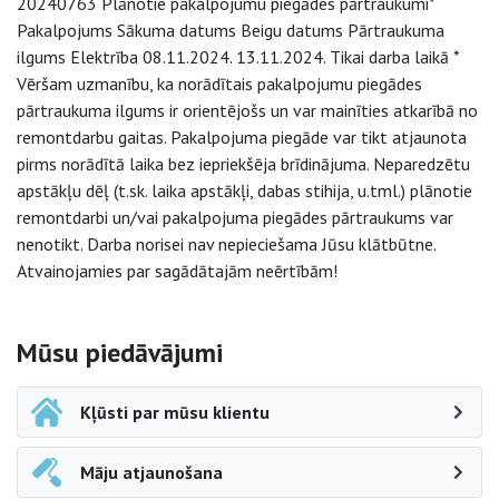
20240763 Plānotie pakalpojumu piegādes pārtraukumi*
Pakalpojums Sākuma datums Beigu datums Pārtraukuma
ilgums Elektrība 08.11.2024. 13.11.2024. Tikai darba laikā *
Vēršam uzmanību, ka norādītais pakalpojumu piegādes
pārtraukuma ilgums ir orientējošs un var mainīties atkarībā no
remontdarbu gaitas. Pakalpojuma piegāde var tikt atjaunota
pirms norādītā laika bez iepriekšēja brīdinājuma. Neparedzētu
apstākļu dēļ (t.sk. laika apstākļi, dabas stihija, u.tml.) plānotie
remontdarbi un/vai pakalpojuma piegādes pārtraukums var
nenotikt. Darba norisei nav nepieciešama Jūsu klātbūtne.
Atvainojamies par sagādātajām neērtībām!
Sāna navigācija
Mūsu piedāvājumi
Kļūsti par mūsu klientu
Māju atjaunošana