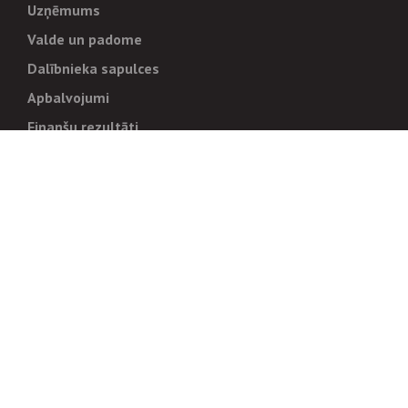
Uzņēmums
Valde un padome
Dalībnieka sapulces
Apbalvojumi
Finanšu rezultāti
Pārvaldība
Stratēģija un mērķi
Politikas un kārtības
Trauksmes cēlējiem
Korupcijas novēršana
Tiesiskais regulējums
Sadarbības partneriem
Iepirkumi