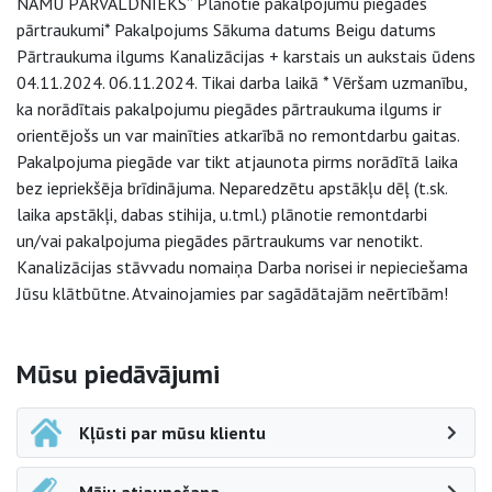
NAMU PĀRVALDNIEKS” Plānotie pakalpojumu piegādes
pārtraukumi* Pakalpojums Sākuma datums Beigu datums
Pārtraukuma ilgums Kanalizācijas + karstais un aukstais ūdens
04.11.2024. 06.11.2024. Tikai darba laikā * Vēršam uzmanību,
ka norādītais pakalpojumu piegādes pārtraukuma ilgums ir
orientējošs un var mainīties atkarībā no remontdarbu gaitas.
Pakalpojuma piegāde var tikt atjaunota pirms norādītā laika
bez iepriekšēja brīdinājuma. Neparedzētu apstākļu dēļ (t.sk.
laika apstākļi, dabas stihija, u.tml.) plānotie remontdarbi
un/vai pakalpojuma piegādes pārtraukums var nenotikt.
Kanalizācijas stāvvadu nomaiņa Darba norisei ir nepieciešama
Jūsu klātbūtne. Atvainojamies par sagādātajām neērtībām!
Sāna navigācija
Mūsu piedāvājumi
Kļūsti par mūsu klientu