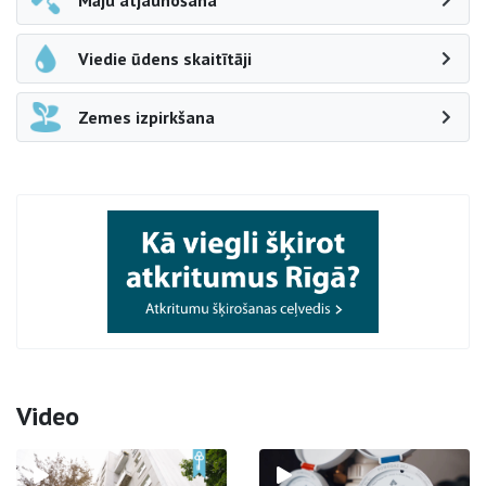
Māju atjaunošana
Viedie ūdens skaitītāji
Zemes izpirkšana
Video