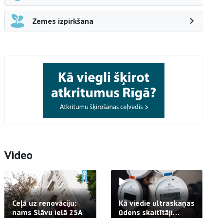
Zemes izpirkšana
Video
Ceļā uz renovāciju:
Kā viedie ultraskaņas
nams Slāvu ielā 25A
ūdens skaitītāji