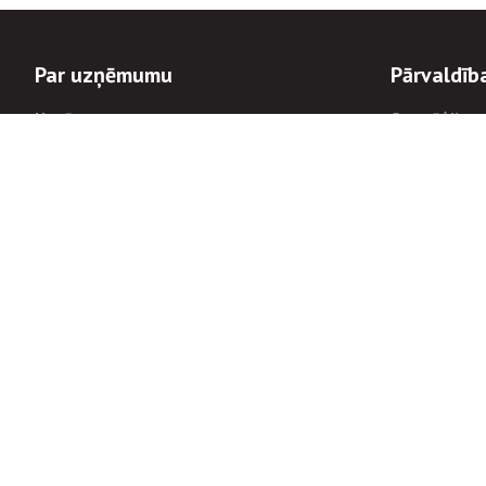
Par uzņēmumu
Pārvaldīb
Uzņēmums
Stratēģija u
Valde un padome
Politikas un
Dalībnieka sapulces
Trauksmes c
Apbalvojumi
Korupcijas 
Finanšu rezultāti
Tiesiskais 
8900
Informācijas
tālrunis:
Avārijas dienesta diennakts