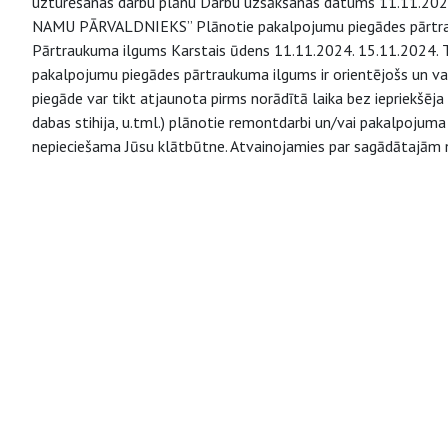
uzturēšanas darbu plānu Darbu uzsākšanas datums 11.11.2024.
NAMU PĀRVALDNIEKS” Plānotie pakalpojumu piegādes pārtr
Pārtraukuma ilgums Karstais ūdens 11.11.2024. 15.11.2024. Ti
pakalpojumu piegādes pārtraukuma ilgums ir orientējošs un va
piegāde var tikt atjaunota pirms norādītā laika bez iepriekšēja 
dabas stihija, u.tml.) plānotie remontdarbi un/vai pakalpojuma
nepieciešama Jūsu klātbūtne. Atvainojamies par sagādātajām 