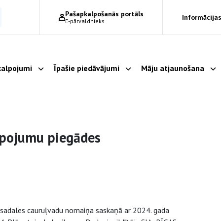
Pašapkalpošanās portāls
Informācijas
E-pārvaldnieks
alpojumi
Īpašie piedāvājumi
Māju atjaunošana
Parādīt apakšizvēlni
Parādīt apakšizvēlni
Pa
lpojumu piegādes
s sadales cauruļvadu nomaiņa saskaņā ar 2024. gada