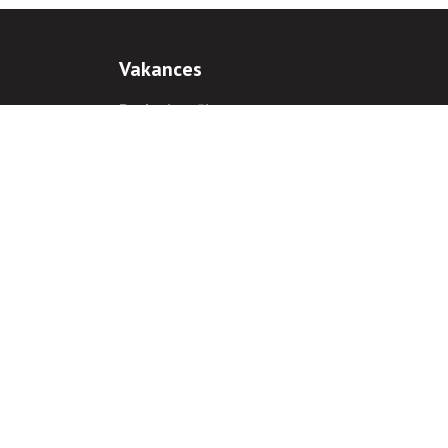
Vakances
Darba iespējas
Prakses iespējas
antiem
 gadījumā hipersaite uz
www.rnparvaldnieks.lv
ir obligāta.