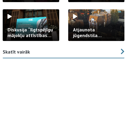
strādā praksē
Diskusija “Ilgtspējīgu
Atjaunota
mājokļu attīstības
jūgendstila
izaicinājums”
arhitektūras pērles
fasāde Tallinas ielā
Skatīt vairāk
23