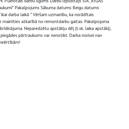
 Plānotais darbu ilgums Darbu izpildītājs SIA „RĪGAS
aukumi* Pakalpojums Sākuma datums Beigu datums
kai darba laikā * Vēršam uzmanību, ka norādītais
r mainīties atkarībā no remontdarbu gaitas. Pakalpojuma
brīdinājuma. Neparedzētu apstākļu dēļ (t.sk. laika apstākļi,
 piegādes pārtraukums var nenotikt. Darba norisei nav
neērtībām!