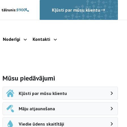
Kļūsti par mūsu klientu
 tālrunis:
8900
Noderīgi
Kontakti
rādīt apakšizvēlni
Parādīt apakšizvēlni
Parādīt apakšizvēlni
Sāna navigācija
Mūsu piedāvājumi
Kļūsti par mūsu klientu
Māju atjaunošana
Viedie ūdens skaitītāji