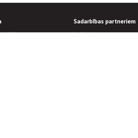
a
Sadarbības partneriem
n mērķi
Iepirkumi
 kārtības
Izsoles
ēlējiem
Zemes īpašniekiem
novēršana
Elektronisko sakaru komers
regulējums
Norēķinu informācija
Informācijas un/vai rakstu pārpublicēšanas
Piekļūstamība