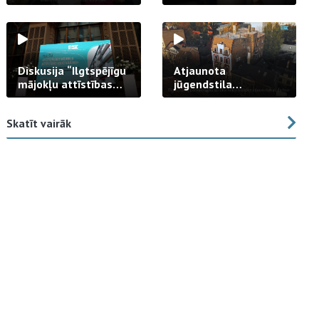
strādā praksē
Diskusija “Ilgtspējīgu
Atjaunota
mājokļu attīstības
jūgendstila
izaicinājums”
arhitektūras pērles
fasāde Tallinas ielā
Skatīt vairāk
23