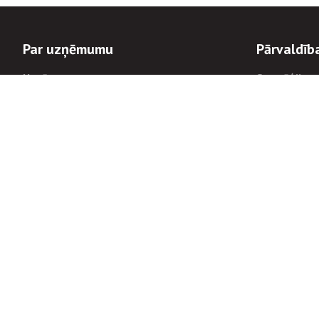
Par uzņēmumu
Pārvaldīb
Uzņēmums
Stratēģija u
Valde un padome
Politikas un
Dalībnieka sapulces
Trauksmes c
Apbalvojumi
Korupcijas 
Finanšu rezultāti
Tiesiskais 
8900
Informācijas
tālrunis:
Avārijas dienesta diennakts