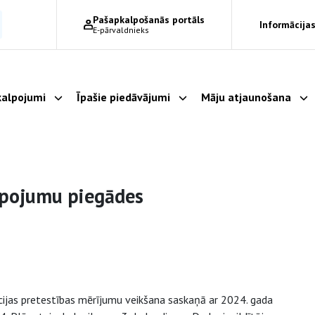
Pašapkalpošanās portāls
Informācijas
E-pārvaldnieks
alpojumi
Īpašie piedāvājumi
Māju atjaunošana
Parādīt apakšizvēlni
Parādīt apakšizvēlni
Pa
lpojumu piegādes
ācijas pretestības mērījumu veikšana saskaņā ar 2024. gada