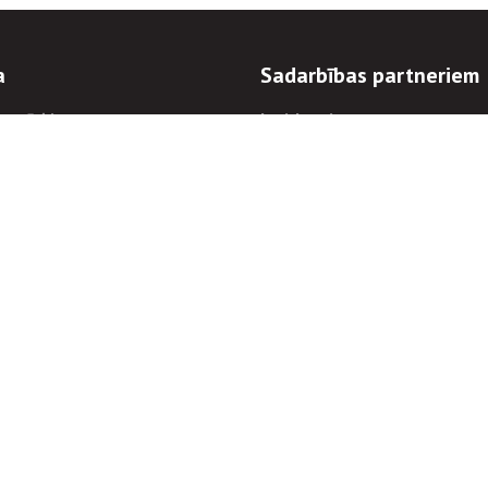
a
Sadarbības partneriem
n mērķi
Iepirkumi
 kārtības
Izsoles
ēlējiem
Zemes īpašniekiem
novēršana
Elektronisko sakaru komers
regulējums
Norēķinu informācija
Informācijas un/vai rakstu pārpublicēšanas
Piekļūstamība