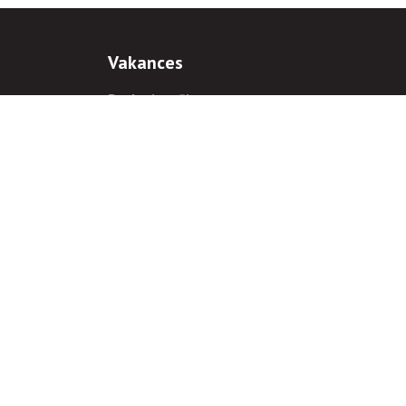
Vakances
Darba iespējas
Prakses iespējas
antiem
 gadījumā hipersaite uz
www.rnparvaldnieks.lv
ir obligāta.