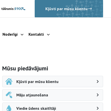
Kļūsti par mūsu klientu
 tālrunis:
8900
Noderīgi
Kontakti
rādīt apakšizvēlni
Parādīt apakšizvēlni
Parādīt apakšizvēlni
Sāna navigācija
Mūsu piedāvājumi
Kļūsti par mūsu klientu
Māju atjaunošana
Viedie ūdens skaitītāji