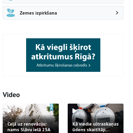
Zemes izpirkšana
Video
Ceļā uz renovāciju:
Kā viedie ultraskaņas
nams Slāvu ielā 25A
ūdens skaitītāji