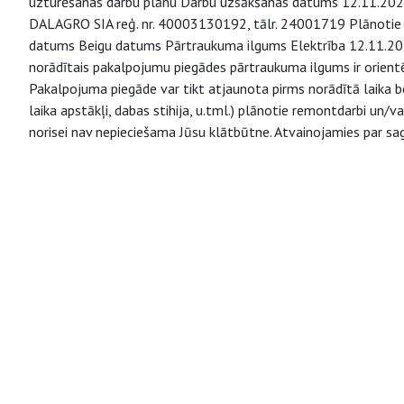
uzturēšanas darbu plānu Darbu uzsākšanas datums 12.11.2024.
DALAGRO SIA reģ. nr. 40003130192, tālr. 24001719 Plānotie
datums Beigu datums Pārtraukuma ilgums Elektrība 12.11.2024
norādītais pakalpojumu piegādes pārtraukuma ilgums ir orientē
Pakalpojuma piegāde var tikt atjaunota pirms norādītā laika be
laika apstākļi, dabas stihija, u.tml.) plānotie remontdarbi un
norisei nav nepieciešama Jūsu klātbūtne. Atvainojamies par s