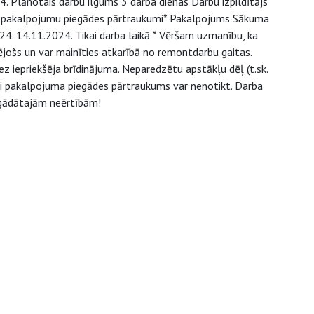
 Plānotais darbu ilgums 3 darba dienas Darbu izpildītājs
 pakalpojumu piegādes pārtraukumi* Pakalpojums Sākuma
. 14.11.2024. Tikai darba laikā * Vēršam uzmanību, ka
jošs un var mainīties atkarībā no remontdarbu gaitas.
z iepriekšēja brīdinājuma. Neparedzētu apstākļu dēļ (t.sk.
/vai pakalpojuma piegādes pārtraukums var nenotikt. Darba
agādātajām neērtībām!