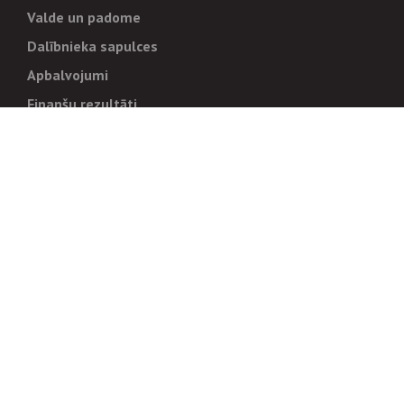
Valde un padome
Dalībnieka sapulces
Apbalvojumi
Finanšu rezultāti
Pārvaldība
Stratēģija un mērķi
Politikas un kārtības
Trauksmes cēlējiem
Korupcijas novēršana
Tiesiskais regulējums
Sadarbības partneriem
Iepirkumi