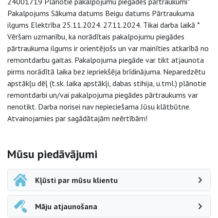
24001719 Plānotie pakalpojumu piegādes pārtraukumi*
Pakalpojums Sākuma datums Beigu datums Pārtraukuma
ilgums Elektrība 25.11.2024. 27.11.2024. Tikai darba laikā *
Vēršam uzmanību, ka norādītais pakalpojumu piegādes
pārtraukuma ilgums ir orientējošs un var mainīties atkarībā no
remontdarbu gaitas. Pakalpojuma piegāde var tikt atjaunota
pirms norādītā laika bez iepriekšēja brīdinājuma. Neparedzētu
apstākļu dēļ (t.sk. laika apstākļi, dabas stihija, u.tml.) plānotie
remontdarbi un/vai pakalpojuma piegādes pārtraukums var
nenotikt. Darba norisei nav nepieciešama Jūsu klātbūtne.
Atvainojamies par sagādātajām neērtībām!
Sāna navigācija
Mūsu piedāvājumi
Kļūsti par mūsu klientu
Māju atjaunošana