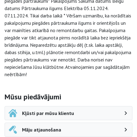
piegādes pārtraukumi* Pakalpojums Sākuma datums Beigu
datums Pārtraukuma ilgums Elektrība 05.11.2024.
07.11.2024. Tikai darba laikā * Vēršam uzmanību, ka norādītais
pakalpojumu piegādes pārtraukuma ilgums ir orientējošs un
var mainīties atkarībā no remontdarbu gaitas. Pakalpojuma
piegāde var tikt atjaunota pirms norādītā laika bez iepriekšēja
brīdinājuma. Neparedzētu apstākļu dēļ (t.sk. laika apstākļi,
dabas stihija, u.tml.) plānotie remontdarbi un/vai pakalpojuma
piegādes pārtraukums var nenotikt. Darba norisei nav
nepieciešama Jūsu klātbūtne. Atvainojamies par sagādātajām
neērtībām!
Sāna navigācija
Mūsu piedāvājumi
Kļūsti par mūsu klientu
Māju atjaunošana