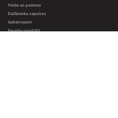
Valde un padome
Dalībnieka sapulces
Apbalvojumi
Finanšu rezultāti
Pārvaldība
Stratēģija un mērķi
Politikas un kārtības
Trauksmes cēlējiem
Korupcijas novēršana
Tiesiskais regulējums
Sadarbības partneriem
Iepirkumi