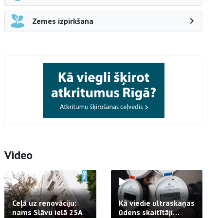
Zemes izpirkšana
Video
Ceļā uz renovāciju:
Kā viedie ultraskaņas
nams Slāvu ielā 25A
ūdens skaitītāji