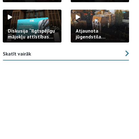
strādā praksē
Diskusija “Ilgtspējīgu
Atjaunota
mājokļu attīstības
jūgendstila
izaicinājums”
arhitektūras pērles
fasāde Tallinas ielā
Skatīt vairāk
23