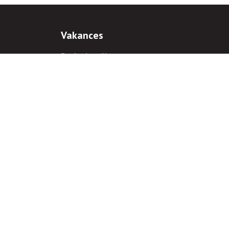
Vakances
Darba iespējas
Prakses iespējas
antiem
 gadījumā hipersaite uz
www.rnparvaldnieks.lv
ir obligāta.