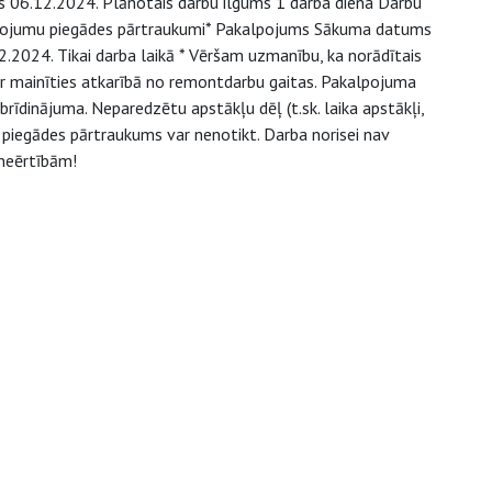
 06.12.2024. Plānotais darbu ilgums 1 darba diena Darbu
pojumu piegādes pārtraukumi* Pakalpojums Sākuma datums
2024. Tikai darba laikā * Vēršam uzmanību, ka norādītais
r mainīties atkarībā no remontdarbu gaitas. Pakalpojuma
brīdinājuma. Neparedzētu apstākļu dēļ (t.sk. laika apstākļi,
 piegādes pārtraukums var nenotikt. Darba norisei nav
neērtībām!