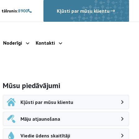
Kļūsti par mūsu klientu
 tālrunis:
8900
Noderīgi
Kontakti
rādīt apakšizvēlni
Parādīt apakšizvēlni
Parādīt apakšizvēlni
Sāna navigācija
Mūsu piedāvājumi
Kļūsti par mūsu klientu
Māju atjaunošana
Viedie ūdens skaitītāji