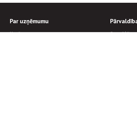
Par uzņēmumu
Pārvaldīb
Uzņēmums
Stratēģija u
Valde un padome
Politikas un
Dalībnieka sapulces
Trauksmes c
Apbalvojumi
Korupcijas 
Finanšu rezultāti
Tiesiskais 
8900
Informācijas
tālrunis:
Avārijas dienesta diennakts