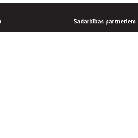
a
Sadarbības partneriem
n mērķi
Iepirkumi
 kārtības
Izsoles
ēlējiem
Zemes īpašniekiem
novēršana
Elektronisko sakaru komers
regulējums
Norēķinu informācija
Informācijas un/vai rakstu pārpublicēšanas
Piekļūstamība