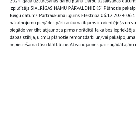
2024. gada uzturēšanas darbu plānu Darbu uzsākšanas datums
izpildītājs SIA „RĪGAS NAMU PĀRVALDNIEKS” Plānotie pakal
Beigu datums Pārtraukuma ilgums Elektrība 06.12.2024. 06.12.
pakalpojumu piegādes pārtraukuma ilgums ir orientējošs un va
piegāde var tikt atjaunota pirms norādītā laika bez iepriekšēja 
dabas stihija, u.tml.) plānotie remontdarbi un/vai pakalpojuma
nepieciešama Jūsu klātbūtne. Atvainojamies par sagādātajām 