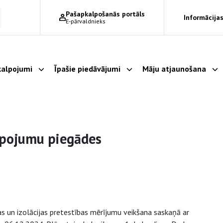
Pašapkalpošanās portāls
Informācijas
E-pārvaldnieks
alpojumi
Īpašie piedāvājumi
Māju atjaunošana
Parādīt apakšizvēlni
Parādīt apakšizvēlni
Pa
lpojumu piegādes
as un izolācijas pretestības mērījumu veikšana saskaņā ar