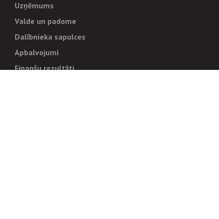
Uzņēmums
Valde un padome
Dalībnieka sapulces
Apbalvojumi
Finanšu rezultāti
Pārvaldība
Stratēģija un mērķi
Politikas un kārtības
Trauksmes cēlējiem
Korupcijas novēršana
Tiesiskais regulējums
Sadarbības partneriem
Iepirkumi