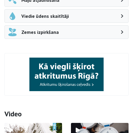
Māju atjaunošana
Viedie ūdens skaitītāji
Zemes izpirkšana
Video