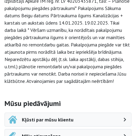
izpildītājs Apkure IM reģ. nr. LV 40203435871, tālr. – Plānotie
pakalpojumu piegādes pārtraukumi* Pakalpojums Sākuma
datums Beigu datums Pārtraukuma ilgums Kanalizācijas +
karstais un aukstais ūdens 14.01.2025. 19.02.2025. Tikai
darba laikā * Vēršam uzmanību, ka norādītais pakalpojumu
piegādes pārtraukuma ilgums ir orientējošs un var mainīties
atkarībā no remontdarbu gaitas. Pakalpojuma piegāde var tikt
atjaunota pirms norādītā laika bez iepriekšēja brīdinājuma.
Neparedzētu apstākļu dēļ (t.sk. laika apstākļi, dabas stihija,
u.tml.) plānotie remontdarbi un/vai pakalpojuma piegādes
pārtraukums var nenotikt. Darba norisei ir nepieciešama Jūsu
klātbūtne. Atvainojamies par sagādātajām neērtībām!
Sāna navigācija
Mūsu piedāvājumi
Kļūsti par mūsu klientu