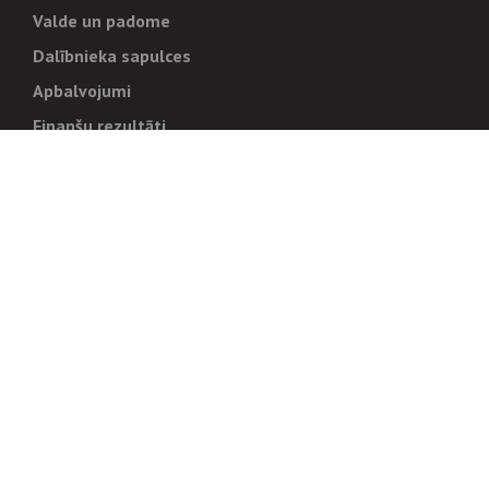
Valde un padome
Dalībnieka sapulces
Apbalvojumi
Finanšu rezultāti
Pārvaldība
Stratēģija un mērķi
Politikas un kārtības
Trauksmes cēlējiem
Korupcijas novēršana
Tiesiskais regulējums
Sadarbības partneriem
Iepirkumi