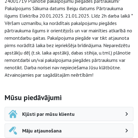
24001719 Plānotie pakalpojumu piegādes pārtraukumi*
Pakalpojums Sākuma datums Beigu datums Pārtraukuma
ilgums Elektrība 20.01.2025. 21.01.2025. Līdz 2h darba laikā *
Vēršam uzmanību, ka norādītais pakalpojumu piegādes
pārtraukuma ilgums ir orientējošs un var mainīties atkarībā no
remontdarbu gaitas. Pakalpojuma piegāde var tikt atjaunota
pirms norādītā laika bez iepriekšēja brīdinājuma. Neparedzētu
apstākļu dēļ (t.sk. laika apstākļi, dabas stihija, u.tml.) plānotie
remontdarbi un/vai pakalpojuma piegādes pārtraukums var
nenotikt. Darba norisei nav nepieciešama Jūsu klātbūtne.
Atvainojamies par sagādātajām neērtībām!
Sāna navigācija
Mūsu piedāvājumi
Kļūsti par mūsu klientu
Māju atjaunošana