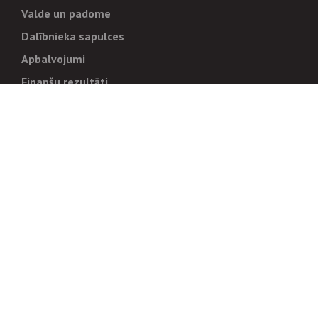
Valde un padome
Dalībnieka sapulces
Apbalvojumi
Finanšu rezultāti
Pārvaldība
Stratēģija un mērķi
Politikas un kārtības
Trauksmes cēlējiem
Korupcijas novēršana
Tiesiskais regulējums
Sadarbības partneriem
Iepirkumi