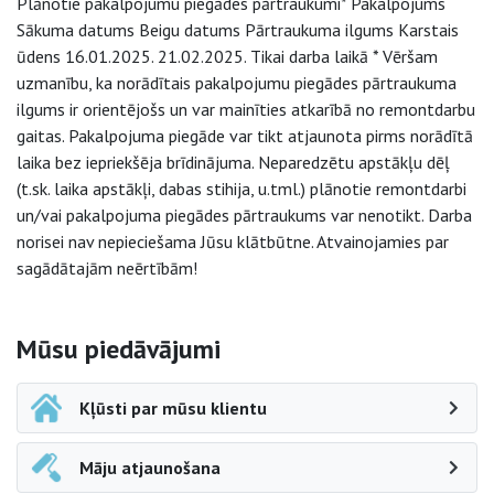
Plānotie pakalpojumu piegādes pārtraukumi* Pakalpojums
Sākuma datums Beigu datums Pārtraukuma ilgums Karstais
ūdens 16.01.2025. 21.02.2025. Tikai darba laikā * Vēršam
uzmanību, ka norādītais pakalpojumu piegādes pārtraukuma
ilgums ir orientējošs un var mainīties atkarībā no remontdarbu
gaitas. Pakalpojuma piegāde var tikt atjaunota pirms norādītā
laika bez iepriekšēja brīdinājuma. Neparedzētu apstākļu dēļ
(t.sk. laika apstākļi, dabas stihija, u.tml.) plānotie remontdarbi
un/vai pakalpojuma piegādes pārtraukums var nenotikt. Darba
norisei nav nepieciešama Jūsu klātbūtne. Atvainojamies par
sagādātajām neērtībām!
Sāna navigācija
Mūsu piedāvājumi
Kļūsti par mūsu klientu
Māju atjaunošana