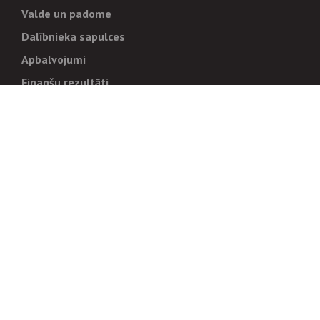
Valde un padome
Dalībnieka sapulces
Apbalvojumi
Finanšu rezultāti
Pārvaldība
Stratēģija un mērķi
Politikas un kārtības
Trauksmes cēlējiem
Korupcijas novēršana
Tiesiskais regulējums
Sadarbības partneriem
Iepirkumi