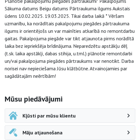
Plānotie pakalpojumu piegādes pārtraukumi* Pakalpojums
Sākuma datums Beigu datums Pārtraukuma ilgums Aukstais
ūdens 10.02.2025. 19.03.2025. Tikai darba laikā * Vēršam
uzmanību, ka norādītais pakalpojumu piegādes pārtraukuma
ilgums ir orientējošs un var mainīties atkarībā no remontdarbu
gaitas. Pakalpojuma piegāde var tikt atjaunota pirms norādītā
laika bez iepriekšēja brīdinājuma. Neparedzētu apstākļu dēļ
(t.sk. laika apstākļi, dabas stihija, u.tml.) plānotie remontdarbi
un/vai pakalpojuma piegādes pārtraukums var nenotikt. Darba
norisei nav nepieciešama Jūsu klātbūtne. Atvainojamies par
sagādātajām neērtībām!
Sāna navigācija
Mūsu piedāvājumi
Kļūsti par mūsu klientu
Māju atjaunošana