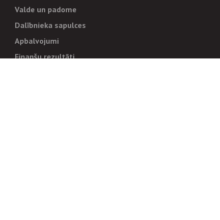
Valde un padome
Dalībnieka sapulces
Apbalvojumi
Finanšu rezultāti
Pārvaldība
Stratēģija un mērķi
Politikas un kārtības
Trauksmes cēlējiem
Korupcijas novēršana
Tiesiskais regulējums
Sadarbības partneriem
Iepirkumi