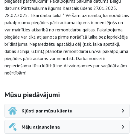
piegādes pārtraukumi* Pakalpojums Sākuma datums Beigu
datums Pārtraukuma ilgums Karstais ūdens 27.01.2025.
28.02.2025. Tikai darba laikā * Vēršam uzmanību, ka norādītais
pakalpojumu piegādes pārtraukuma ilgums ir orientējošs un
var mainīties atkarībā no remontdarbu gaitas. Pakalpojuma
piegāde var tikt atjaunota pirms norādītā laika bez iepriekšēja
brīdinājuma. Neparedzētu apstākļu dēļ (t.sk. laika apstākļi,
dabas stihija, u.tml.) plānotie remontdarbi un/vai pakalpojuma
piegādes pārtraukums var nenotikt. Darba norisei ir
nepieciešama Jūsu klātbūtne. Atvainojamies par sagādātajām
neērtībām!
Sāna navigācija
Mūsu piedāvājumi
Kļūsti par mūsu klientu
Māju atjaunošana